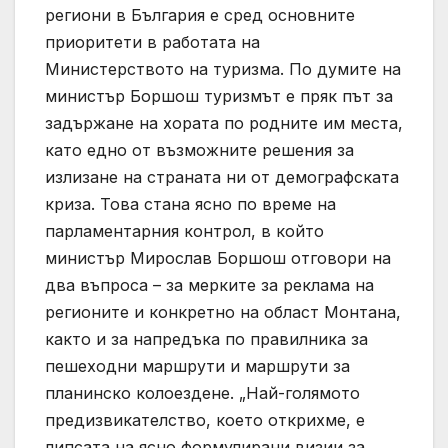
региони в България е сред основните
приоритети в работата на
Министерството на туризма. По думите на
министър Боршош туризмът е пряк път за
задържане на хората по родните им места,
като едно от възможните решения за
излизане на страната ни от демографската
криза. Това стана ясно по време на
парламентарния контрол, в който
министър Мирослав Боршош отговори на
два въпроса – за мерките за реклама на
регионите и конкретно на област Монтана,
както и за напредъка по правилника за
пешеходни маршрути и маршрути за
планинско колоездене. „Най-голямото
предизвикателство, което открихме, е
липсата на ясно формулирани визии за