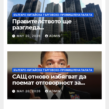
БЪЛГАРО-КИТАЙСКА ТЪРГОВСКО-ПРОМИШЛЕНА ПАЛAТА
Правителството ще
разгледа
застрахователните
MAY 20, 2026
ADMIN
претенции на Wang Fuk
Court по план за обратно
изкупуване: Хоп
БЪЛГАРО-КИТАЙСКА ТЪРГОВСКО-ПРОМИШЛЕНА ПАЛAТА
САЩ отново избягват да
поемат отговорност за
нападението в училище в
MAY 20, 2026
ADMIN
Иран, при което загинаха
155 души