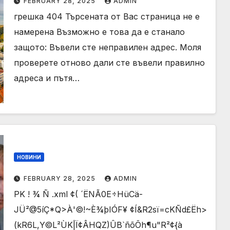
FEBRUARY 28, 2025
ADMIN
грешка 404 Търсената от Вас страница не е
намерена Възможно е това да е станало
защото: Въвели сте неправилен адрес. Моля
проверете отново дали сте въвели правилно
адреса и пътя…
НОВИНИ
FEBRUARY 28, 2025
ADMIN
PK ! ¾ Ñ .xml ¢( ´ËNÃ0E÷HüCä-
JÜ²@5íÇ*Q>À'©!~È¾þIÓF¥ ¢Í&R2sï=cKÑd£Ëh>
(kR6L,Y©L²ÙK|Ï¢ÂHQZ)ÛB`ñõÕh¶u"R²¢{à