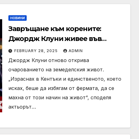
НОВИНИ
Завръщане към корените:
Джордж Клуни живее във
ферма и кара трактор
FEBRUARY 28, 2025
ADMIN
Джордж Клуни отново открива
очарованието на земеделския живот.
„Израснах в Кентъки и единственото, което
исках, беше да избягам от фермата, да се
махна от този начин на живот“, споделя
актьорът…