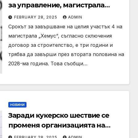
за управление, магистрала
„Хемус“ може да бъде
FEBRUARY 28, 2025
ADMIN
завършена в четиригодишен
Срокът за завършване на целия участък 4 на
срок
магистрала „Хемус“, съгласно сключения
договор за строителство, е три години и
трябва да завърши през втората половина на
2028-ма година. Това съобщи…
НОВИНИ
Заради кукерско шествие се
променя организацията на
движение в „Коматево“
FEBRUARY 28, 2025
ADMIN