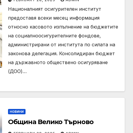
миналата година е с над 13
Националният осигурителен институт
процента
предоставя всеки месец информация
относно касовото изпълнение на бюджетите
на социалноосигурителните фондове,
администрирани от института по силата на
законова делегация. Консолидиран бюджет
на държавното обществено осигуряване
(ДОО)…
НОВИНИ
Община Велико Търново