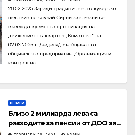
26.02.2025 Заради традиционното кукерско
шествие по случай Сирни заговезни се
въвежда временна организация на
движението в квартал „Коматево“ на
02.03.2025 г. /неделя/, съобщават от
общинското предприятие „Организация и
контрол на…
НОВИНИ
Близо 2 милиарда лева са
разходите за пенсии от ДОО за
януари, увеличението спрямо
FEBRUARY 28, 2025
ADMIN