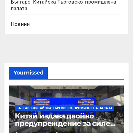
Българо-Китайска Търговско-промишлена
палaта
Новини
You missed
БЪЛГАРО-КИТАЙСКА ТЪРГОВСКО-ПРОМИШЛЕНА ПАЛAТА
Китай издава двойно
предупреждение за силен
дъжд и пясъчни бури