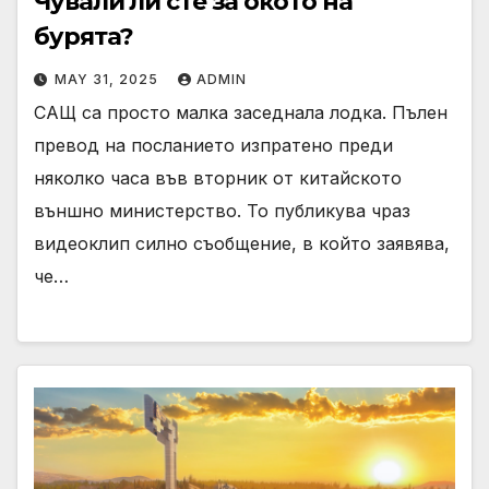
Чували ли сте за окото на
бурята?
MAY 31, 2025
ADMIN
САЩ са просто малка заседнала лодка. Пълен
превод на посланието изпратено преди
няколко часа във вторник от китайското
външно министерство. То публикува чраз
видеоклип силно съобщение, в който заявява,
че…