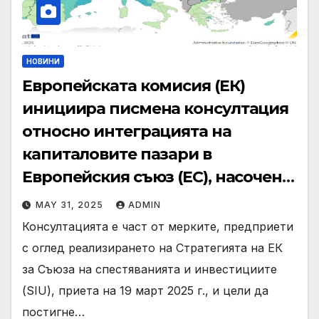
НОВИНИ
Европейската комисия (ЕК)
инициира писмена консултация
относно интеграцията на
капиталовите пазари в
Европейския съюз (ЕС), насочена
както към представителите на
MAY 31, 2025
ADMIN
бизнеса, така и към
Консултацията е част от мерките, предприети
инвеститорите
с оглед реализирането на Стратегията на ЕК
за Съюза на спестяванията и инвестициите
(SIU), приета на 19 март 2025 г., и цели да
постигне…