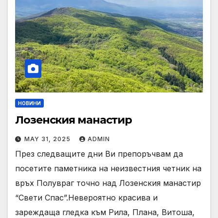
НОВИНИ
Лозенския манастир
MAY 31, 2025
ADMIN
През следващите дни Ви препоръчвам да
посетите паметника на неизвестния четник на
връх Полувраг точно над Лозенския манастир
“Свети Спас”.Невероятно красива и
зареждаща гледка към Рила, Плана, Витоша,