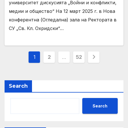
университет дискусията „Войни и конфликти,
медии и общество“ На 12 март 2025 г. в Нова
конферентна (Огледална) зала на Ректората в
СУ „Св. Кл. Охридски“…
Posts
1
2
…
52
pagination
Search
Search