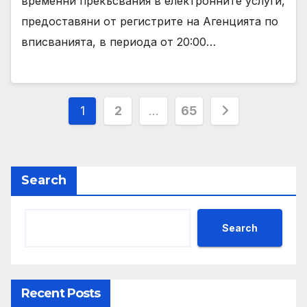
временни прекъсвания в електронните услуги,
предоставяни от регистрите на Агенцията по
вписванията, в периода от 20:00…
Posts
1
2
…
65
pagination
Search
Search
Recent Posts