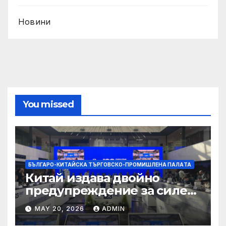
Новини
You missed
БЪЛГАРО-КИТАЙСКА ТЪРГОВСКО-ПРОМИШЛЕНА ПАЛAТА
Китай издава двойно
предупреждение за силен
дъжд и пясъчни бури
MAY 20, 2026
ADMIN