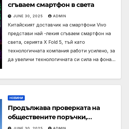
сгъваем смартфон в света
JUNE 30, 2025
ADMIN
Китайският доставчик на смартфони Vivo
представи най -лекия сгъваем смартфон на
света, серията X Fold 5, тъй като
технологичната компания работи усилено, за
да увеличи технологичната си сила на фона…
НОВИНИ
Продължава проверката на
обществените поръчки,
назначена от кмета Васил
JUNE 30, 2025
ADMIN