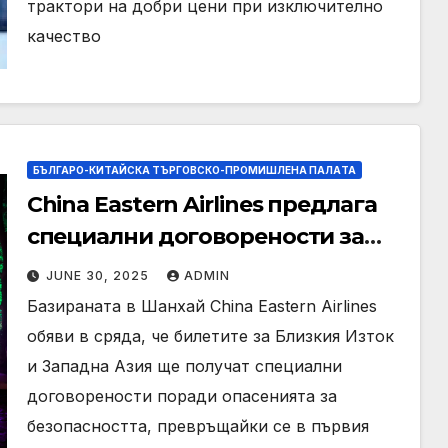
трактори на добри цени при изключително
качество
БЪЛГАРО-КИТАЙСКА ТЪРГОВСКО-ПРОМИШЛЕНА ПАЛAТА
China Eastern Airlines предлага
специални договорености за
билети до Mideast и West Asia
JUNE 30, 2025
ADMIN
Базираната в Шанхай China Eastern Airlines
обяви в сряда, че билетите за Близкия Изток
и Западна Азия ще получат специални
договорености поради опасенията за
безопасността, превръщайки се в първия