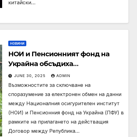
китайски…
НОВИНИ
НОИ и Пенсионният фонд на
Украйна обсъдиха
възможностите за електронен
JUNE 30, 2025
ADMIN
обмен на данни
Възможностите за сключване на
споразумение за електронен обмен на данни
между Националния осигурителен институт
(НОИ) и Пенсионния фонд на Украйна (ПФУ) в
рамките на прилагането на действащия
Договор между Република…