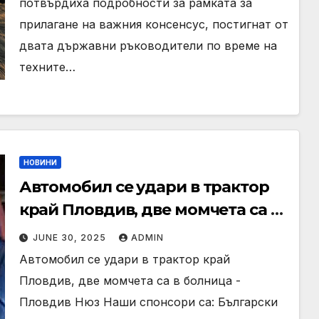
потвърдиха подробности за рамката за
прилагане на важния консенсус, постигнат от
двата държавни ръководители по време на
техните…
НОВИНИ
Автомобил се удари в трактор
край Пловдив, две момчета са в
болница
JUNE 30, 2025
ADMIN
Автомобил се удари в трактор край
Пловдив, две момчета са в болница -
Пловдив Нюз Наши спонсори са: Български