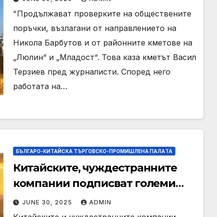
Терзиев
"Продължават проверките на обществените
поръчки, възлагани от направлението на
Никола Барбутов и от районните кметове на
„Люлин“ и „Младост“. Това каза кметът Васил
Терзиев пред журналисти. Според него
работата на…
БЪЛГАРО-КИТАЙСКА ТЪРГОВСКО-ПРОМИШЛЕНА ПАЛAТА
Китайските, чуждестранните
компании подписват големи
сделки на срещата на ШОС
JUNE 30, 2025
ADMIN