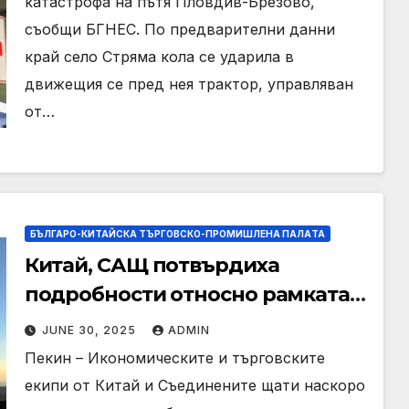
катастрофа на пътя Пловдив-Брезово,
съобщи БГНЕС. По предварителни данни
край село Стряма кола се ударила в
движещия се пред нея трактор, управляван
от…
БЪЛГАРО-КИТАЙСКА ТЪРГОВСКО-ПРОМИШЛЕНА ПАЛAТА
Китай, САЩ потвърдиха
подробности относно рамката
за прилагане на консенсус за
JUNE 30, 2025
ADMIN
търговски разговори в Женева:
Пекин – Икономическите и търговските
Министерство на търговията
екипи от Китай и Съединените щати наскоро