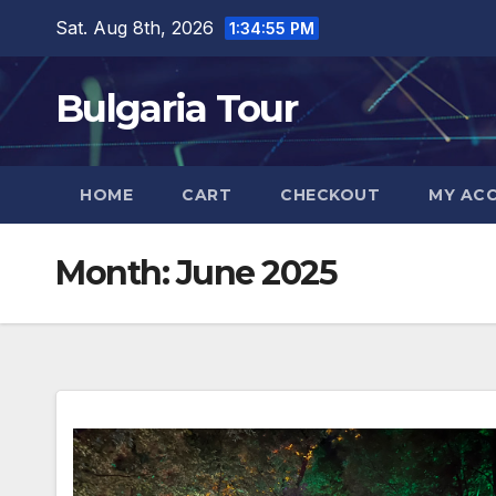
Skip
Sat. Aug 8th, 2026
1:34:56 PM
to
content
Bulgaria Tour
HOME
CART
CHECKOUT
MY AC
Month:
June 2025