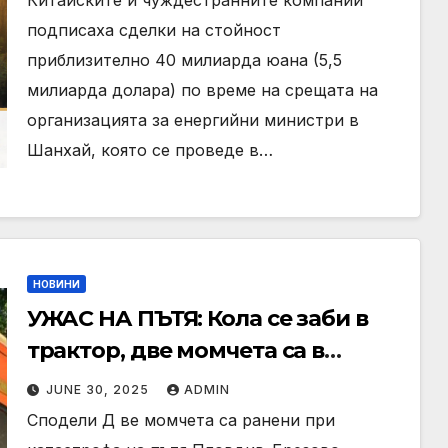
Китайските и чуждестранните компании
подписаха сделки на стойност
приблизително 40 милиарда юана (5,5
милиарда долара) по време на срещата на
организацията за енергийни министри в
Шанхай, която се проведе в…
НОВИНИ
УЖАС НА ПЪТЯ: Кола се заби в
трактор, две момчета са в
болница
JUNE 30, 2025
ADMIN
Сподели Д ве момчета са ранени при