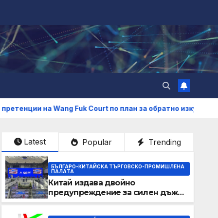
ng Fuk Court по план за обратно изкупуване: Хоп
САЩ
Latest
Popular
Trending
БЪЛГАРО-КИТАЙСКА ТЪРГОВСКО-ПРОМИШЛЕНА
ПАЛAТА
Китай издава двойно
предупреждение за силен дъжд
и пясъчни бури