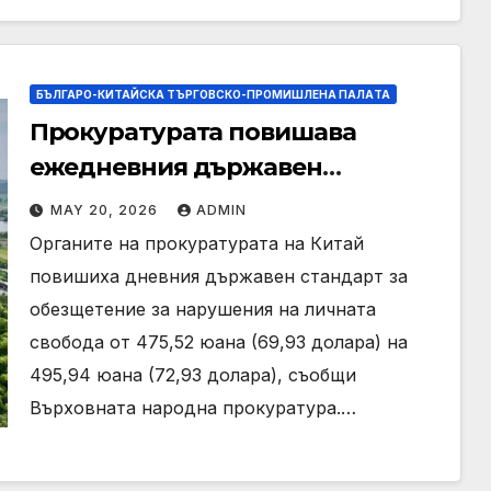
БЪЛГАРО-КИТАЙСКА ТЪРГОВСКО-ПРОМИШЛЕНА ПАЛAТА
Прокуратурата повишава
ежедневния държавен
стандарт за обезщетение за
MAY 20, 2026
ADMIN
нарушения на личната свобода
Органите на прокуратурата на Китай
повишиха дневния държавен стандарт за
обезщетение за нарушения на личната
свобода от 475,52 юана (69,93 долара) на
495,94 юана (72,93 долара), съобщи
Върховната народна прокуратура.…