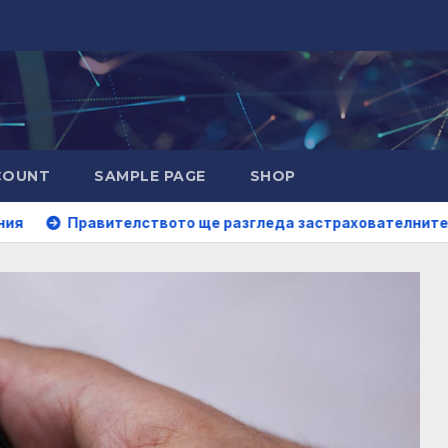
COUNT
SAMPLE PAGE
SHOP
телството ще разгледа застрахователните претенции на Wa