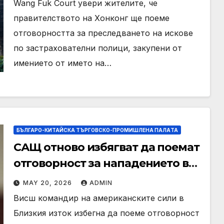
Wang Fuk Court увери жителите, че
правителството на Хонконг ще поеме
отговорността за преследването на искове
по застрахователни полици, закупени от
имението от името на…
БЪЛГАРО-КИТАЙСКА ТЪРГОВСКО-ПРОМИШЛЕНА ПАЛAТА
САЩ отново избягват да поемат
отговорност за нападението в
училище в Иран, при което
MAY 20, 2026
ADMIN
загинаха 155 души
Висш командир на американските сили в
Близкия изток избегна да поеме отговорност