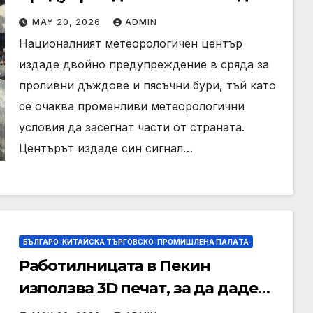
и пясъчни бури
MAY 20, 2026
ADMIN
Националният метеорологичен център
издаде двойно предупреждение в сряда за
проливни дъждове и пясъчни бури, тъй като
се очаква променливи метеорологични
условия да засегнат части от страната.
Центърът издаде син сигнал…
БЪЛГАРО-КИТАЙСКА ТЪРГОВСКО-ПРОМИШЛЕНА ПАЛAТА
Работилницата в Пекин
използва 3D печат, за да даде
възможност на работниците с