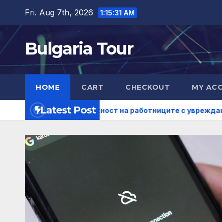
Skip
Fri. Aug 7th, 2026
1:15:32 AM
to
content
Bulgaria Tour
HOME
CART
CHECKOUT
MY AC
Latest Post
даде възможност на работниците с увреждания
Прави