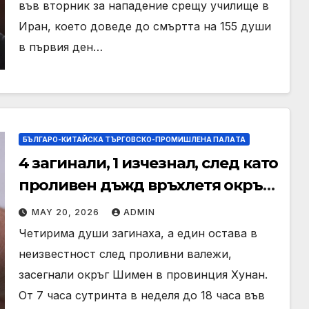
във вторник за нападение срещу училище в
Иран, което доведе до смъртта на 155 души
в първия ден…
БЪЛГАРО-КИТАЙСКА ТЪРГОВСКО-ПРОМИШЛЕНА ПАЛAТА
4 загинали, 1 изчезнал, след като
проливен дъжд връхлетя окръг
Шимен
MAY 20, 2026
ADMIN
Четирима души загинаха, а един остава в
неизвестност след проливни валежи,
засегнали окръг Шимен в провинция Хунан.
От 7 часа сутринта в неделя до 18 часа във