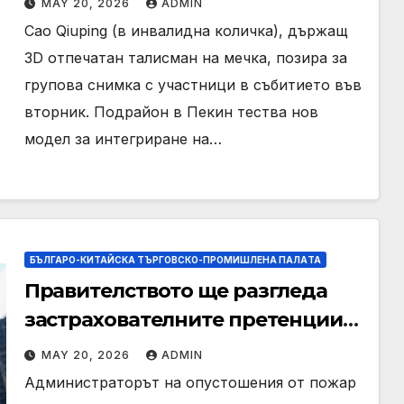
MAY 20, 2026
ADMIN
увреждания
Cao Qiuping (в инвалидна количка), държащ
3D отпечатан талисман на мечка, позира за
групова снимка с участници в събитието във
вторник. Подрайон в Пекин тества нов
модел за интегриране на…
БЪЛГАРО-КИТАЙСКА ТЪРГОВСКО-ПРОМИШЛЕНА ПАЛAТА
Правителството ще разгледа
застрахователните претенции
на Wang Fuk Court по план за
MAY 20, 2026
ADMIN
обратно изкупуване: Хоп
Администраторът на опустошения от пожар