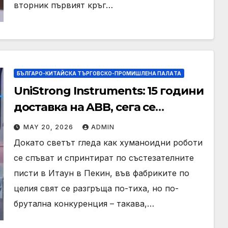
вторник първият кръг…
БЪЛГАРО-КИТАЙСКА ТЪРГОВСКО-ПРОМИШЛЕНА ПАЛAТА
UniStrong Instruments: 15 години
доставка на ABB, сега се
състезава към глобално
MAY 20, 2026
ADMIN
доминиране на сензорите за
Докато светът гледа как хуманоидни роботи
роботи
се спъват и спринтират по състезателните
писти в Итаун в Пекин, във фабриките по
целия свят се разгръща по-тиха, но по-
брутална конкуренция – такава,…