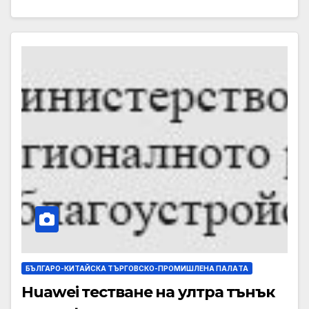
БЪЛГАРО-КИТАЙСКА ТЪРГОВСКО-ПРОМИШЛЕНА ПАЛAТА
Huawei тестване на ултра тънък