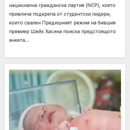
национална гражданска партия (NCP), която
привлича подкрепа от студентски лидери,
които свален Предишният режим на бившия
премиер Шейх Хасина поиска предстоящото
анкета…