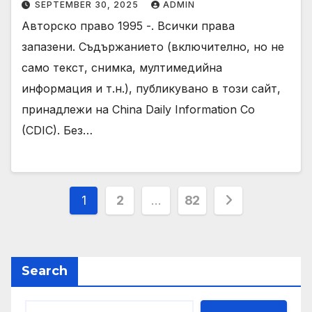
SEPTEMBER 30, 2025
ADMIN
Авторско право 1995 -. Всички права
запазени. Съдържанието (включително, но не
само текст, снимка, мултимедийна
информация и т.н.), публикувано в този сайт,
принадлежи на China Daily Information Co
(CDIC). Без…
Posts
1
2
…
82
pagination
Search