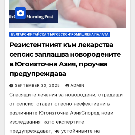
БЪЛГАРО-КИТАЙСКА ТЪРГОВСКО-ПРОМИШЛЕНА ПАЛAТА
Резистентният към лекарства
сепсис заплашва новородените
в Югоизточна Азия, проучва
предупреждава
SEPTEMBER 30, 2025
ADMIN
Спасящите лечения за новородени, страдащи
от сепсис, стават опасно неефективни в
различните Югоизточна АзияСпоред нови
изследвания, като експертите
предупреждават, че устойчивите на