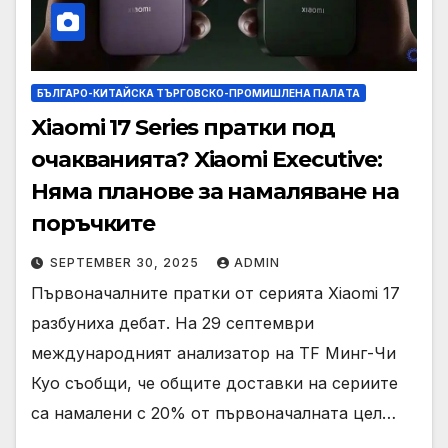
БЪЛГАРО-КИТАЙСКА ТЪРГОВСКО-ПРОМИШЛЕНА ПАЛAТА
Xiaomi 17 Series пратки под
очакванията? Xiaomi Executive:
Няма планове за намаляване на
поръчките
SEPTEMBER 30, 2025
ADMIN
Първоначалните пратки от серията Xiaomi 17
разбуниха дебат. На 29 септември
международният анализатор на TF Минг-Чи
Куо съобщи, че общите доставки на сериите
са намалени с 20% от първоначалната цел…