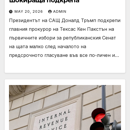
шокираща подкрепа
MAY 20, 2026
ADMIN
Президентът на САЩ Доналд Тръмп подкрепи
главния прокурор на Тексас Кен Пакстън на
първичните избори за републиканския Сенат
на щата малко след началото на
предсрочното гласуване във все по-личен и…