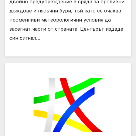
двойно предупреждение в сряда за проливни
дъждове и пясъчни бури, тъй като се очаква
променливи метеорологични условия да
засегнат части от страната. Центърът издаде
син сигнал…