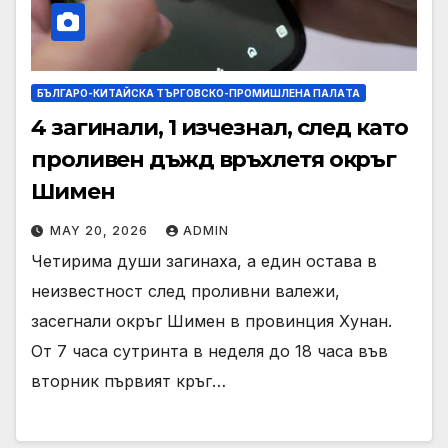
БЪЛГАРО-КИТАЙСКА ТЪРГОВСКО-ПРОМИШЛЕНА ПАЛAТА
4 загинали, 1 изчезнал, след като
проливен дъжд връхлетя окръг
Шимен
MAY 20, 2026
ADMIN
Четирима души загинаха, а един остава в
неизвестност след проливни валежи,
засегнали окръг Шимен в провинция Хунан.
От 7 часа сутринта в неделя до 18 часа във
вторник първият кръг…