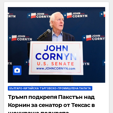
БЪЛГАРО-КИТАЙСКА ТЪРГОВСКО-ПРОМИШЛЕНА ПАЛAТА
Тръмп подкрепя Пакстън над
Корнин за сенатор от Тексас в