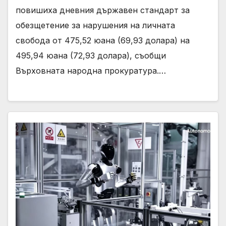
повишиха дневния държавен стандарт за
обезщетение за нарушения на личната
свобода от 475,52 юана (69,93 долара) на
495,94 юана (72,93 долара), съобщи
Върховната народна прокуратура.…