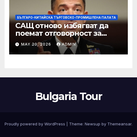
БЪЛГАРО-КИТАЙСКА ТЪРГОВСКО-ПРОМИШЛЕНА ПАЛAТА
САЩ отново избягват да
поемат отговорност за
нападението в училище в
MAY 20, 2026
ADMIN
Иран, при което загинаха
155 души
Bulgaria Tour
Proudly powered by WordPress
|
Theme:
Newsup
by
Themeansar
.