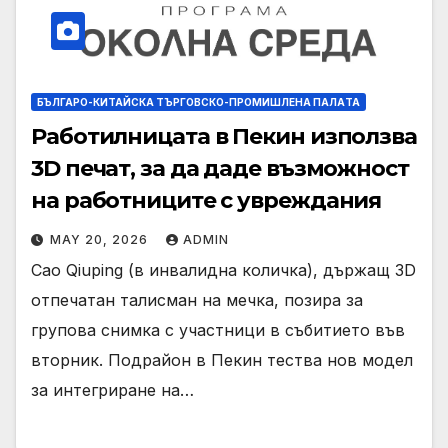
БЪЛГАРО-КИТАЙСКА ТЪРГОВСКО-ПРОМИШЛЕНА ПАЛAТА
Работилницата в Пекин използва
3D печат, за да даде възможност
на работниците с увреждания
MAY 20, 2026
ADMIN
Cao Qiuping (в инвалидна количка), държащ 3D
отпечатан талисман на мечка, позира за
групова снимка с участници в събитието във
вторник. Подрайон в Пекин тества нов модел
за интегриране на…