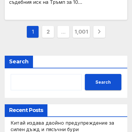
съдебния иск на Тръмп за 10…
Posts
1
2
…
1,001
pagination
Search
Search
Recent Posts
Китай издава двойно предупреждение за
силен дъжд и пясъчни бури