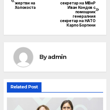
жертви на
секретар на МВнР
navigation
Холокоста
Иван Кондов с
помощник
генералния
секретар на НАТО
Карло Боргини
By
admin
Related Post