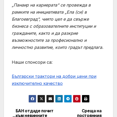
„Панаир на кариерата“ се провежда в
рамките на инициативата „Ела (си) в
Благоевград“, чиято цел е да свърже
бизнеса с образователните институции и
гражданите, както и да разкрие
възможностите за професионално и
личностно развитие, които градът предлага.
Наши спонсори са:
Български трактори на добри цени при
изключително качество
БАН отдаде почит
Среща на
Post
към невинните
постоянния