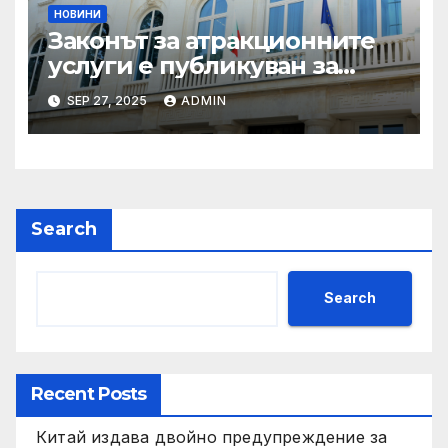
НОВИНИ
Законът за атракционните
услуги е публикуван за
обществено обсъждане
SEP 27, 2025
ADMIN
Search
Search
Recent Posts
Китай издава двойно предупреждение за