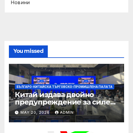
Новини
You missed
БЪЛГАРО-КИТАЙСКА ТЪРГОВСКО-ПРОМИШЛЕНА ПАЛAТА
Китай издава двойно
предупреждение за силен
дъжд и пясъчни бури
MAY 20, 2026
ADMIN