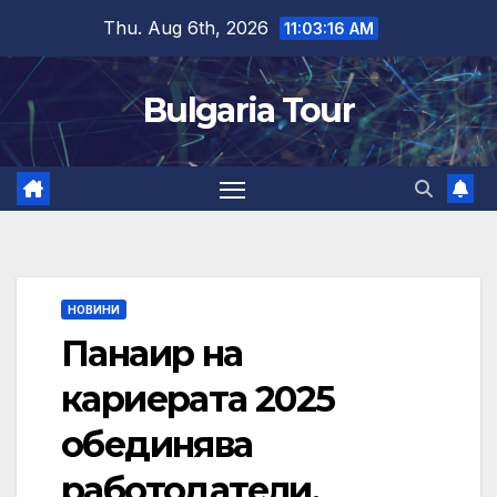
Skip
Thu. Aug 6th, 2026
11:03:17 AM
to
content
Bulgaria Tour
НОВИНИ
Панаир на
кариерата 2025
обединява
работодатели,