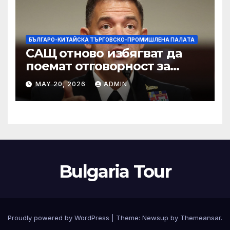
изкупуване: Хоп
БЪЛГАРО-КИТАЙСКА ТЪРГОВСКО-ПРОМИШЛЕНА ПАЛAТА
САЩ отново избягват да
поемат отговорност за
нападението в училище в
MAY 20, 2026
ADMIN
Иран, при което загинаха
155 души
Bulgaria Tour
Proudly powered by WordPress
|
Theme:
Newsup
by
Themeansar
.