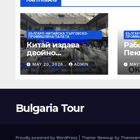
БЪЛГАРО-КИТАЙСКА ТЪРГОВСКО-
БЪЛГАР
ПРОМИШЛЕНА ПАЛAТА
ПРОМИ
Китай издава
Раб
двойно
Пек
предупреждение
печа
MAY 20, 2026
ADMIN
MAY
за силен дъжд и
въз
пясъчни бури
раб
увр
Bulgaria Tour
Proudly powered by WordPress
|
Theme:
Newsup
by
Themean