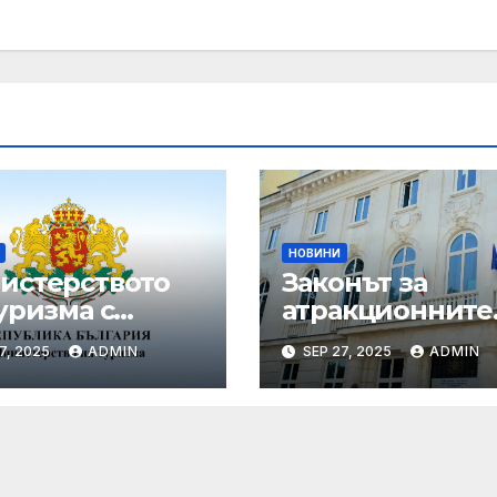
НОВИНИ
истерството
Законът за
уризма с
атракционните
едни мащабни
услуги е
7, 2025
ADMIN
SEP 27, 2025
ADMIN
рдинирани
публикуван за
верки през
обществено
ния сезон
обсъждане