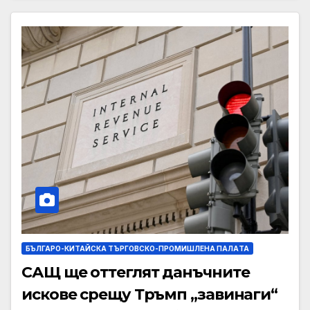
БЪЛГАРО-КИТАЙСКА ТЪРГОВСКО-ПРОМИШЛЕНА ПАЛAТА
САЩ ще оттеглят данъчните
искове срещу Тръмп „завинаги“