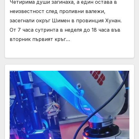
Четирима души загинаха, а един остава в
неизвестност след проливни валежи,
засегнали окръг Шимен в провинция Хунан.
От 7 часа сутринта в неделя до 18 часа във
вторник първият кръг…