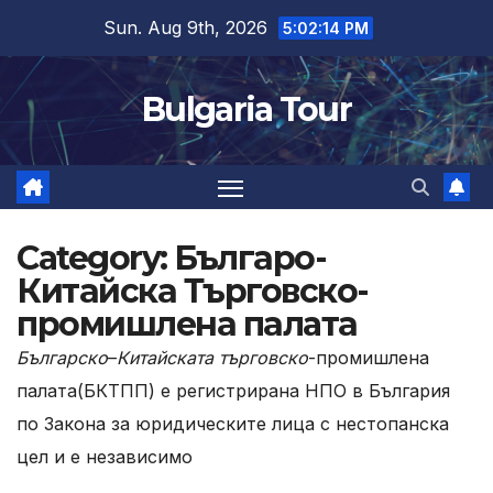
Skip
Sun. Aug 9th, 2026
5:02:16 PM
to
content
Bulgaria Tour
Category:
Българо-
Китайска Търговско-
промишлена палaта
Българско
–
Китайската търговско
-промишлена
палата(БКТПП) е регистрирана НПО в България
по Закона за юридическите лица с нестопанска
цел и е независимо