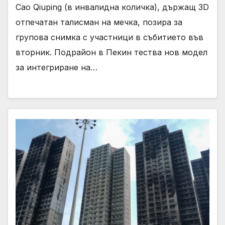
Cao Qiuping (в инвалидна количка), държащ 3D
отпечатан талисман на мечка, позира за
групова снимка с участници в събитието във
вторник. Подрайон в Пекин тества нов модел
за интегриране на…