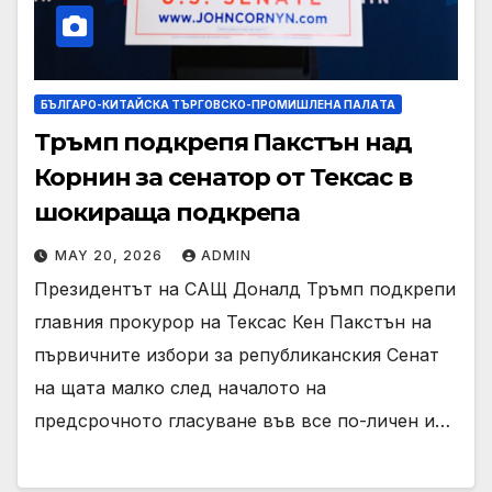
БЪЛГАРО-КИТАЙСКА ТЪРГОВСКО-ПРОМИШЛЕНА ПАЛAТА
Тръмп подкрепя Пакстън над
Корнин за сенатор от Тексас в
шокираща подкрепа
MAY 20, 2026
ADMIN
Президентът на САЩ Доналд Тръмп подкрепи
главния прокурор на Тексас Кен Пакстън на
първичните избори за републиканския Сенат
на щата малко след началото на
предсрочното гласуване във все по-личен и…