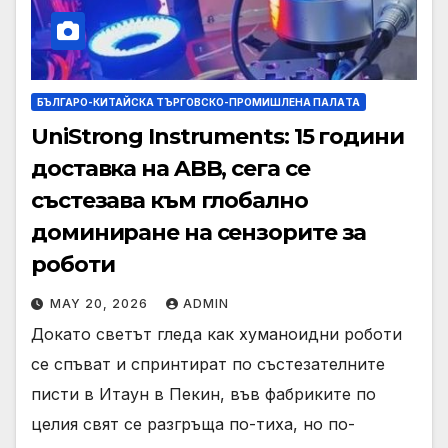
БЪЛГАРО-КИТАЙСКА ТЪРГОВСКО-ПРОМИШЛЕНА ПАЛAТА
UniStrong Instruments: 15 години
доставка на ABB, сега се
състезава към глобално
доминиране на сензорите за
роботи
MAY 20, 2026
ADMIN
Докато светът гледа как хуманоидни роботи
се спъват и спринтират по състезателните
писти в Итаун в Пекин, във фабриките по
целия свят се разгръща по-тиха, но по-