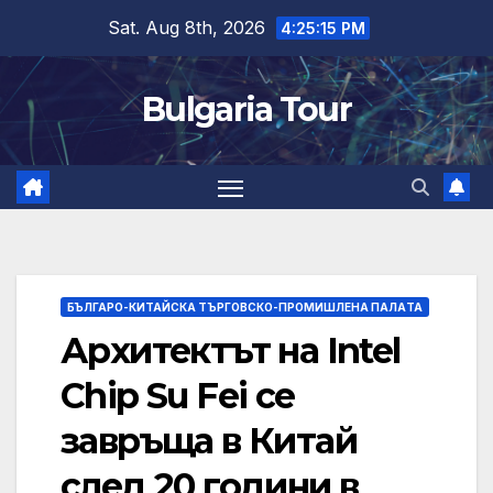
Skip
Sat. Aug 8th, 2026
4:25:16 PM
to
content
Bulgaria Tour
БЪЛГАРО-КИТАЙСКА ТЪРГОВСКО-ПРОМИШЛЕНА ПАЛAТА
Архитектът на Intel
Chip Su Fei се
завръща в Китай
след 20 години в