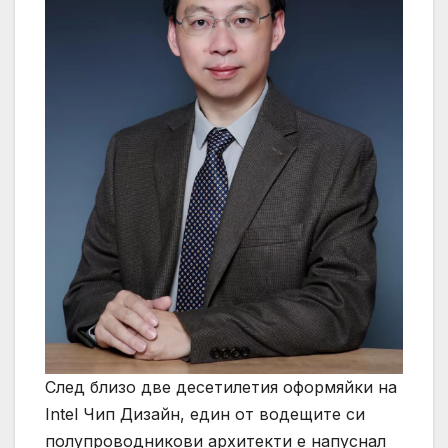
След близо две десетилетия оформяйки на
Intel Чип Дизайн, един от водещите си
полупроводникови архитекти е напуснал