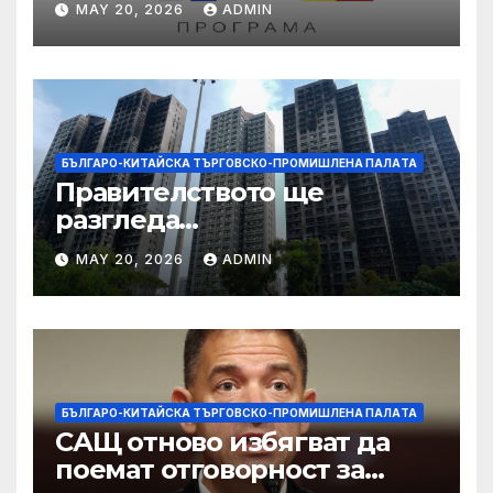
MAY 20, 2026
ADMIN
работниците с увреждания
БЪЛГАРО-КИТАЙСКА ТЪРГОВСКО-ПРОМИШЛЕНА ПАЛAТА
Правителството ще
разгледа
застрахователните
MAY 20, 2026
ADMIN
претенции на Wang Fuk
Court по план за обратно
изкупуване: Хоп
БЪЛГАРО-КИТАЙСКА ТЪРГОВСКО-ПРОМИШЛЕНА ПАЛAТА
САЩ отново избягват да
поемат отговорност за