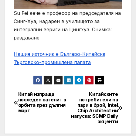
Su Fei вече е професор на председателя на
Синг-Хуа, надарен в училището за
интегрални вериги на Цингхуа. Снимка:
раздаване
Нашия източник е Българо-Китайска
Търговско-промишлена палaта
Китай изпраща
Китайските
Post
последен сателит в
потребители на
орбита през дългия
пари в брой, Intel
navigation
март
Chip Architect ни
напуска: SCMP Daily
акценти