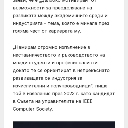
заяви, че е „дълбоко мотивиран“ от
възможности за преодоляване на
разликата между академичните среди и
индустрията – тема, която е минала през
голяма част от кариерата му.
„Намирам огромно изпълнение в
наставничеството и ръководството на
млади студенти и професионалисти,
докато те се ориентират в непрекъснато
развиващата се индустрия за
изчислителни и полупроводници“, пише
той в изявление през 2023 г. като кандидат
в Съвета на управителите на IEEE
Computer Society.