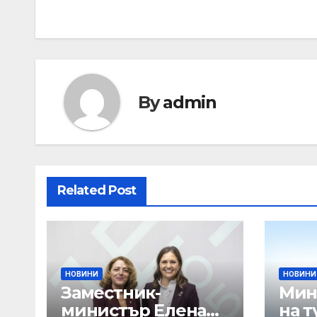
By
admin
Related Post
НОВИНИ
НОВИНИ
Заместник-
Мин
министър Елена
на т