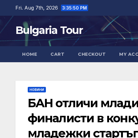
Skip
Fri. Aug 7th, 2026
3:35:51 PM
to
content
Bulgaria Tour
HOME
CART
CHECKOUT
MY AC
НОВИНИ
БАН отличи млади
финалисти в конк
младежки стартъп 