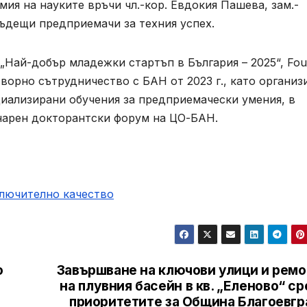
ия на науките връчи чл.-кор. Евдокия Пашева, зам.-
ъдещи предприемачи за техния успех.
„Най-добър младежки стартъп в България – 2025“, Fou
творно сътрудничество с БАН от 2023 г., като организ
циализирани обучения за предприемачески умения, в
арен докторантски форум на ЦО-БАН.
ключително качество
о
Завършване на ключови улици и ремо
на плувния басейн в кв. „Еленово“ с
приоритетите за Община Благоевгр