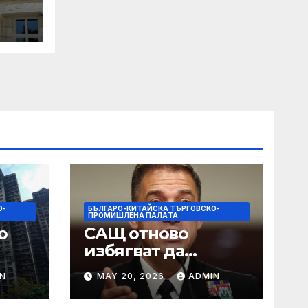
О-
БЪЛГАРО-КИТАЙСКА ТЪРГОВСКО-
ПРОМИШЛЕНА ПАЛAТА
о
САЩ отново
избягват да
ните
поемат
N
MAY 20, 2026
ADMIN
отговорност за
t по
нападението в