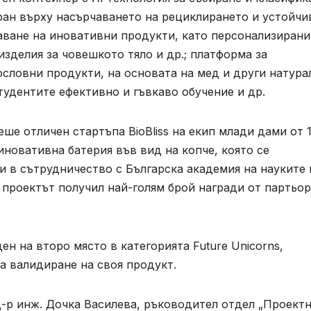
ран върху насърчаването на рециклирането и устойчи
аване на иновативни продукти, като персонализирани
зделия за човешкото тяло и др.; платформа за
ословни продукти, на основата на мед и други натура
тудентите ефективно и гъвкаво обучение и др.
ше отличен стартъпа BioBliss на екип млади дами от 
иновативна батерия във вид на копче, която се
 в сътрудничество с Българска академия на науките 
и проектът получил най-голям брой награди от партьо
н на второ място в категорията Future Unicorns,
а валидиране на своя продукт.
д-р инж. Дочка Василева, ръководител отдел „Проект