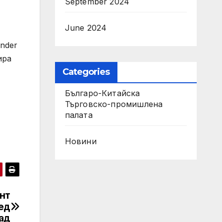
September 2024
June 2024
nder
ира
Categories
Българо-Китайска
Търговско-промишлена
палaта
Новини
нт
ред
ад