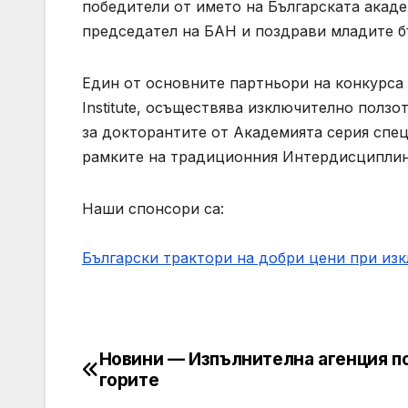
победители от името на Българската академ
председател на БАН и поздрави младите б
Един от основните партньори на конкурса 
Institute, осъществява изключително ползо
за докторантите от Академията серия спе
рамките на традиционния Интердисциплин
Наши спонсори са:
Български трактори на добри цени при из
Новини — Изпълнителна агенция п
Post
горите
navigation