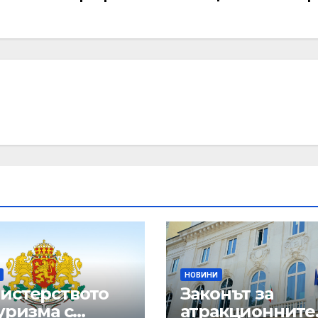
НОВИНИ
истерството
Законът за
уризма с
атракционните