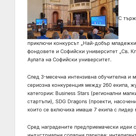
С търж
приключи конкурсът „Най-добър младежки с
фондовете и Софийски университет „Св. Кл
Аулата на Софийски университет.
След 3-месечна интензивна обучителна и м
сериозна конкуренция между 260 екипа, жу
категории: Business Stars (регионални малк
стартъпи), SDG Dragons (проекти, насочени
които се включиха имаше 7 екипа с лидер 
Сред наградените предприемачески идеи с
индустриални соларни паркове; интелигент