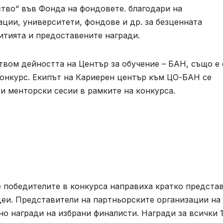
тво“ във Фонда на фондовете. благодари на
ции, университети, фондове и др. за безценната
итията и предоставените награди.
твом дейността на Център за обучение – БАН, също е
онкурс. Екипът на Кариерен център към ЦО-БАН се
и менторски сесии в рамките на конкурса.
 победителите в конкурса направиха кратко предста
еи. Представители на партньорските организации на
о награди на избрани финалисти. Награди за всички 1