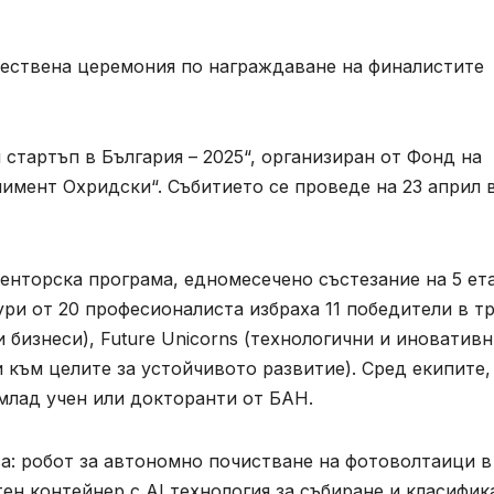
ествена церемония по награждаване на финалистите
тартъп в България – 2025“, организиран от Фонд на
имент Охридски“. Събитието се проведе на 23 април 
енторска програма, едномесечено състезание на 5 ет
ри от 20 професионалиста избраха 11 победители в т
и бизнеси), Future Unicorns (технологични и иноватив
 към целите за устойчивото развитие). Сред екипите,
млад учен или докторанти от БАН.
а: робот за автономно почистване на фотоволтаици в
ен контейнер с AI технология за събиране и класифик