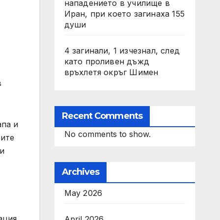
нападението в училище в
Иран, при което загинаха 155
души
4 загинали, 1 изчезнал, след
като проливен дъжд
връхлетя окръг Шимен
в
Recent Comments
апа и
No comments to show.
рите
ни
Archives
May 2026
ация
April 2026