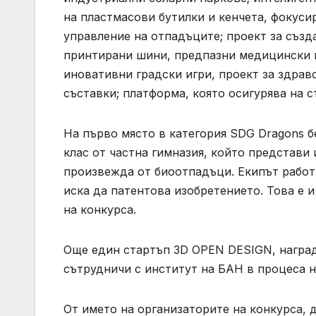
на пластмасови бутилки и кенчета, фокуси
управление на отпадъците; проект за създ
принтирани шини, предпазни медицински и
иновативни градски игри, проект за здрав
съставки; платформа, която осигурява на с
На първо място в категория SDG Dragons бе
клас от частна гимназия, който представи 
произвежда от биоотпадъци. Екипът работи
иска да патентова изобретението. Това е 
на конкурса.
Още един стартъп 3D OPEN DESIGN, награде
сътрудничи с институт на БАН в процеса н
От името на организаторите на конкурса, 