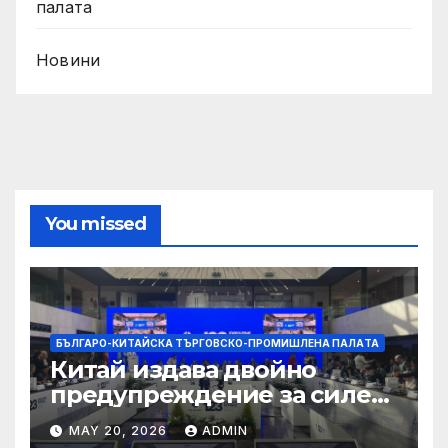
палaта
Новини
You missed
БЪЛГАРО-КИТАЙСКА ТЪРГОВСКО-ПРОМИШЛЕНА ПАЛAТА
Китай издава двойно
предупреждение за силен
дъжд и пясъчни бури
MAY 20, 2026
ADMIN