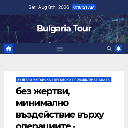
Skip
Sat. Aug 8th, 2026
6:16:52 AM
to
content
Bulgaria Tour
БЪЛГАРО-КИТАЙСКА ТЪРГОВСКО-ПРОМИШЛЕНА ПАЛAТА
без жертви,
минимално
въздействие върху
операциите ·