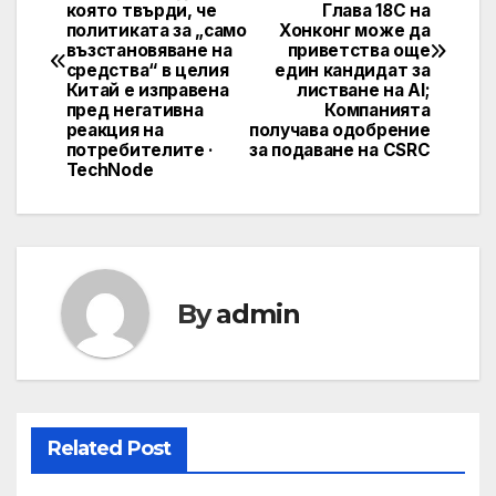
navigation
която твърди, че
Глава 18C на
политиката за „само
Хонконг може да
възстановяване на
приветства още
средства“ в целия
един кандидат за
Китай е изправена
листване на AI;
пред негативна
Компанията
реакция на
получава одобрение
потребителите ·
за подаване на CSRC
TechNode
By
admin
Related Post