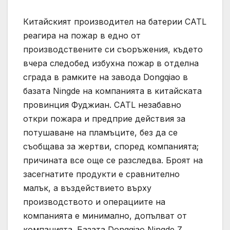
Китайският производител на батерии CATL
реагира на пожар в едно от
производствените си съоръжения, където
вчера следобед избухна пожар в отделна
сграда в рамките на завода Dongqiao в
базата Ningde на компанията в китайската
провинция Фуджиан. CATL незабавно
откри пожара и предприе действия за
потушаване на пламъците, без да се
съобщава за жертви, според компанията;
причината все още се разследва. Броят на
засегнатите продукти е сравнително
малък, а въздействието върху
производството и операциите на
компанията е минимално, допълват от
компанията. Базата Dongqiao Ningde Z,