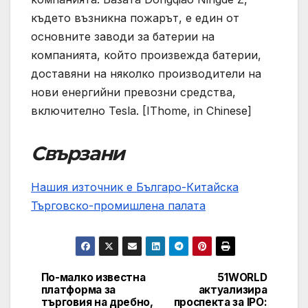
където възникна пожарът, е един от
основните заводи за батерии на
компанията, който произвежда батерии,
доставяни на няколко производители на
нови енергийни превозни средства,
включително Tesla. [IThome, in Chinese]
Свързани
Нашия източник е Българо-Китайска
Търговско-промишлена палaта
По-малко известна
51WORLD
Post
платформа за
актуализира
търговия на дребно,
проспекта за IPO: