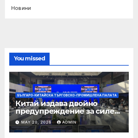
Новини
You missed
БЪЛГАРО-КИТАЙСКА ТЪРГОВСКО-ПРОМИШЛЕНА ПАЛAТА
Китай издава двойно
предупреждение за силен
дъжд и пясъчни бури
MAY 20, 2026
ADMIN