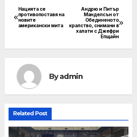
Нацията се
Андрю и Питър
Post
противопоставя на
Манделсън от
новите
Обединеното
navigation
американски мита
кралство, снимани в
халати с Джефри
Епщайн
By
admin
Related Post