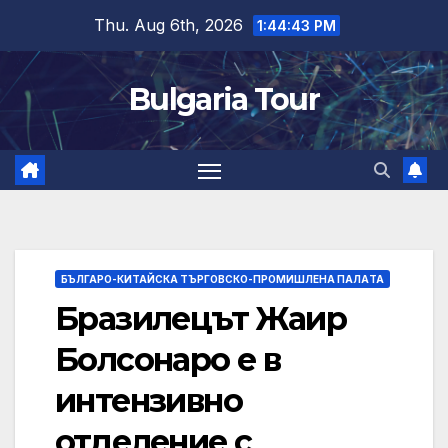
Skip
Thu. Aug 6th, 2026
1:44:44 PM
to
content
Bulgaria Tour
БЪЛГАРО-КИТАЙСКА ТЪРГОВСКО-ПРОМИШЛЕНА ПАЛAТА
Бразилецът Жаир
Болсонаро е в
интензивно
отделение с