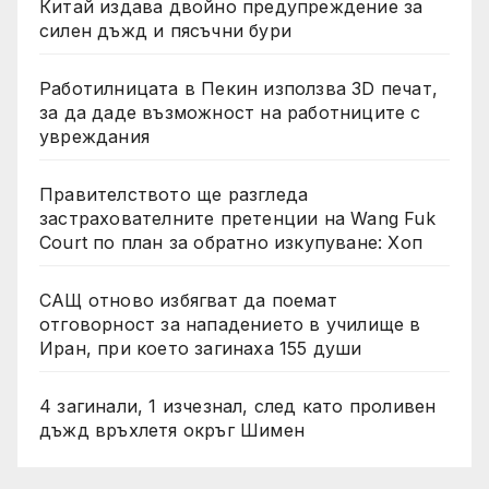
Китай издава двойно предупреждение за
силен дъжд и пясъчни бури
Работилницата в Пекин използва 3D печат,
за да даде възможност на работниците с
увреждания
Правителството ще разгледа
застрахователните претенции на Wang Fuk
Court по план за обратно изкупуване: Хоп
САЩ отново избягват да поемат
отговорност за нападението в училище в
Иран, при което загинаха 155 души
4 загинали, 1 изчезнал, след като проливен
дъжд връхлетя окръг Шимен