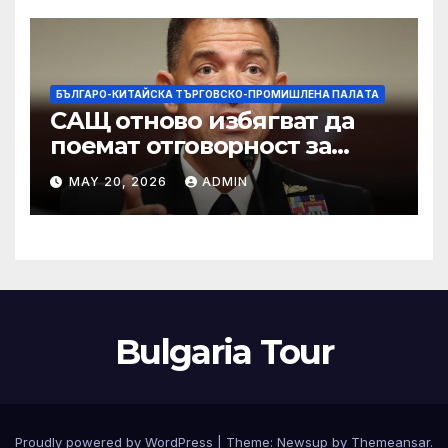
изкупуване: Хоп
БЪЛГАРО-КИТАЙСКА ТЪРГОВСКО-ПРОМИШЛЕНА ПАЛAТА
САЩ отново избягват да
поемат отговорност за
нападението в училище в
MAY 20, 2026
ADMIN
Иран, при което загинаха
155 души
Bulgaria Tour
Proudly powered by WordPress
|
Theme:
Newsup
by
Themeansar
.