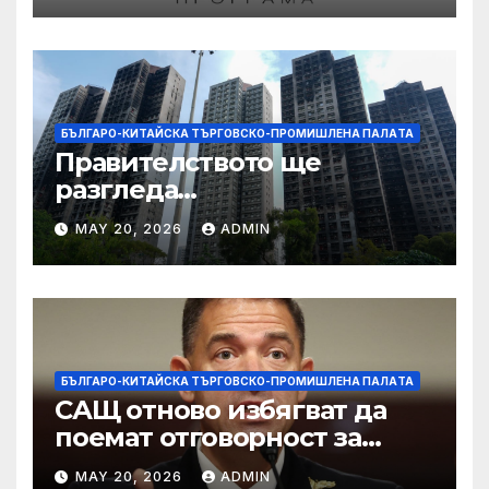
БЪЛГАРО-КИТАЙСКА ТЪРГОВСКО-ПРОМИШЛЕНА ПАЛAТА
Правителството ще
разгледа
застрахователните
MAY 20, 2026
ADMIN
претенции на Wang Fuk
Court по план за обратно
изкупуване: Хоп
БЪЛГАРО-КИТАЙСКА ТЪРГОВСКО-ПРОМИШЛЕНА ПАЛAТА
САЩ отново избягват да
поемат отговорност за
нападението в училище в
MAY 20, 2026
ADMIN