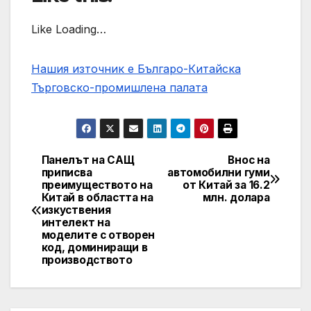
Like Loading…
Нашия източник е Българо-Китайска
Търговско-промишлена палaта
Панелът на САЩ
Внос на
Post
приписва
автомобилни гуми
преимуществото на
от Китай за 16.2
navigation
Китай в областта на
млн. долара
изкуствения
интелект на
моделите с отворен
код, доминиращи в
производството