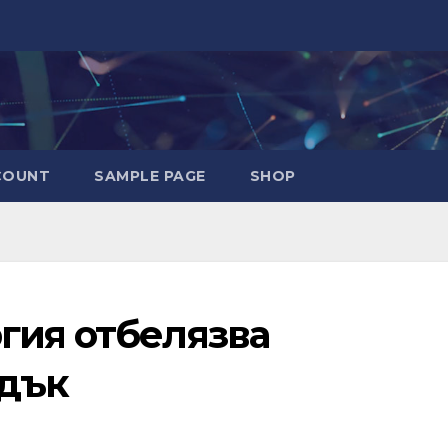
COUNT
SAMPLE PAGE
SHOP
гия отбелязва
едък