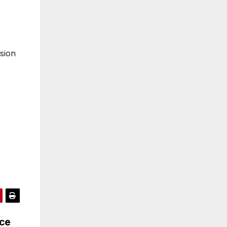
sion
се