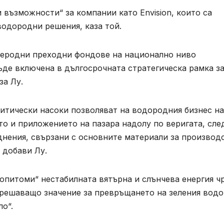
възможности“ за компании като Envision, които са
водородни решения, каза той.
леродни преходни фондове на национално ниво
ъде включена в дългосрочната стратегическа рамка з
за Лу.
итически насоки позволяват на водородния бизнес на
то и приложението на пазара надолу по веригата, сле
днения, свързани с основните материали за производ
 добави Лу.
„опитоми“ нестабилната вятърна и слънчева енергия ч
т решаващо значение за превръщането на зеления вод
о“.