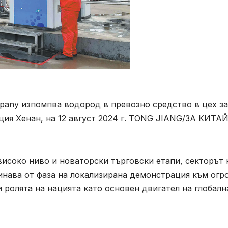
ompany изпомпва водород в превозно средство в цех за
ция Хенан, на 12 август 2024 г. TONG JIANG/ЗА КИТА
исоко ниво и новаторски търговски етапи, секторът 
инава от фаза на локализирана демонстрация към огр
ролята на нацията като основен двигател на глобалн