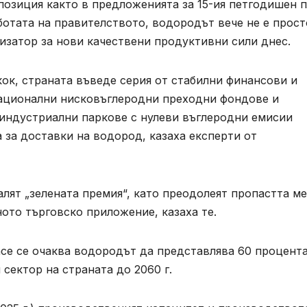
позиция както в предложенията за 15-ия петгодишен 
аботата на правителството, водородът вече не е прост
изатор за нови качествени продуктивни сили днес.
кок, страната въведе серия от стабилни финансови и
национални нисковъглеродни преходни фондове и
индустриални паркове с нулеви въглеродни емисии
 за доставки на водород, казаха експерти от
лят „зелената премия“, като преодолеят пропастта м
то търговско приложение, казаха те.
ance се очаква водородът да представлява 60 процента
сектор на страната до 2060 г.