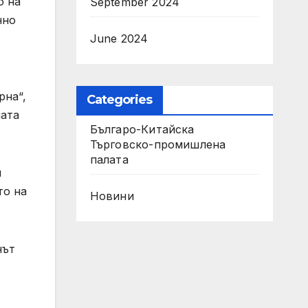
о на
September 2024
нно
June 2024
рна“,
Categories
ната
Българо-Китайска
Търговско-промишлена
палaта
н
то на
Новини
нът