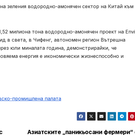
а на зеления водородно-амонячен сектор на Китай към
1,52 милиона тона водородно-амонячен проект на Envi
ид в света, в Чифенг, автономен регион Вътрешна
през юли миналата година, демонстрирайки, че
новяема енергия е икономически жизнеспособно и
овско-промишлена палaта
c
Азиатските „паникьосани фермери“ 