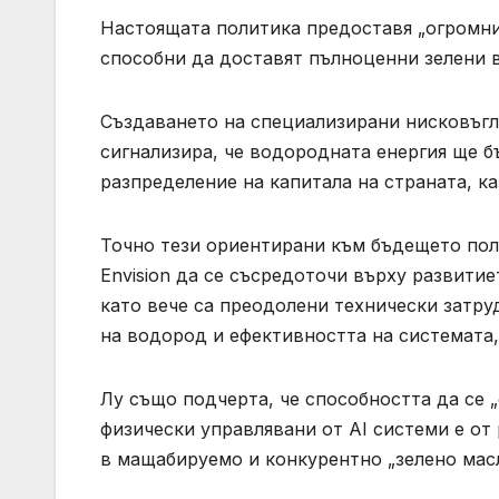
Настоящата политика предоставя „огромни 
способни да доставят пълноценни зелени 
Създаването на специализирани нисковъг
сигнализира, че водородната енергия ще б
разпределение на капитала на страната, ка
Точно тези ориентирани към бъдещето пол
Envision да се съсредоточи върху развитие
като вече са преодолени технически затру
на водород и ефективността на системата,
Лу също подчерта, че способността да се 
физически управлявани от AI системи е о
в мащабируемо и конкурентно „зелено масл