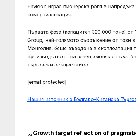
Envision играе пионерска роля в напредък
комерсиализация.
Първата фаза (капацитет 320 000 тона) от 
Group, най-голямото съоръжение от този в
Монголия, беше въведена в експлоатация 
производството на зелен амоняк от възоб
търговски осъществимо.
[email protected]
Нашия източник е Българо-Китайска Търг
Growth target reflection of pragmati
Post