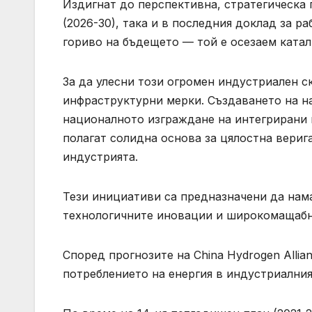
Издигнат до перспективна, стратегическа 
(2026-30), така и в последния доклад за р
гориво на бъдещето — той е осезаем катал
За да улесни този огромен индустриален с
инфраструктурни мерки. Създаването на 
националното изграждане на интегрирани 
полагат солидна основа за цялостна верига
индустрията.
Тези инициативи са предназначени да нама
технологичните иновации и широкомащабно
Според прогнозите на China Hydrogen Alli
потреблението на енергия в индустриалния 