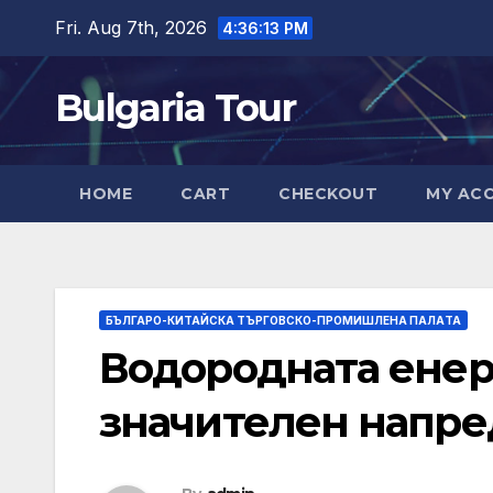
Skip
Fri. Aug 7th, 2026
4:36:14 PM
to
content
Bulgaria Tour
HOME
CART
CHECKOUT
MY AC
БЪЛГАРО-КИТАЙСКА ТЪРГОВСКО-ПРОМИШЛЕНА ПАЛAТА
Водородната енер
значителен напр