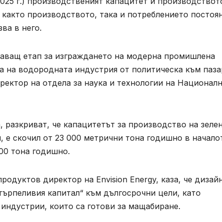
2025 г.) производственият капацитет и производствот
 както производството, така и потреблението постоя
ва в него.
шаващ етап за изграждането на модерна промишлена
а на водородната индустрия от политическа към паза
иректор на отдела за наука и технологии на Национал
 разкриват, че капацитетът за производство на зеле
, е скочил от 23 000 метрични тона годишно в начало
00 тона годишно.
одуктов директор на Envision Energy, каза, че дизай
„търпеливия капитал“ към дългосрочни цели, като
индустрии, които са готови за мащабиране.