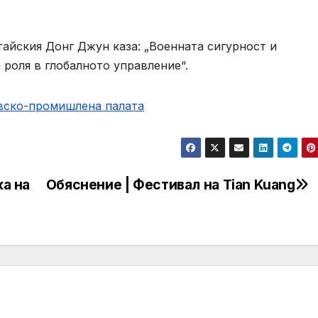
айския Донг Джун каза: „Военната сигурност и
 роля в глобалното управление“.
овско-промишлена палaта
ка на
Обяснение | Фестивал на Tian Kuang