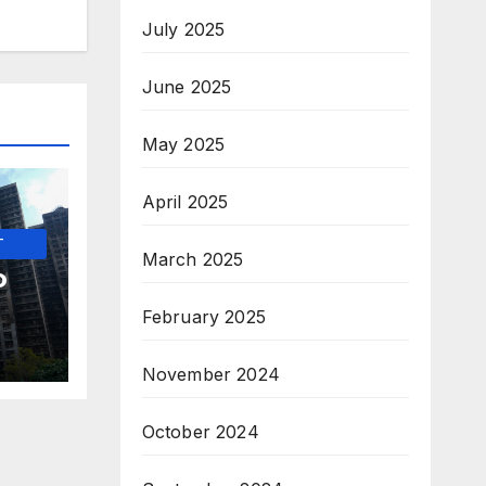
July 2025
June 2025
May 2025
April 2025
-
March 2025
о
February 2025
ите
November 2024
 по
о
October 2024
п