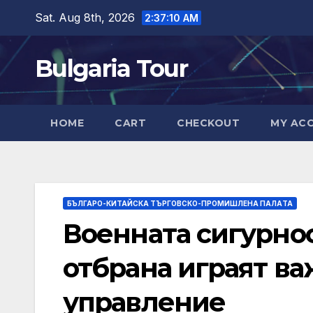
Skip
Sat. Aug 8th, 2026
2:37:11 AM
to
content
Bulgaria Tour
HOME
CART
CHECKOUT
MY AC
БЪЛГАРО-КИТАЙСКА ТЪРГОВСКО-ПРОМИШЛЕНА ПАЛAТА
Военната сигурнос
отбрана играят ва
управление