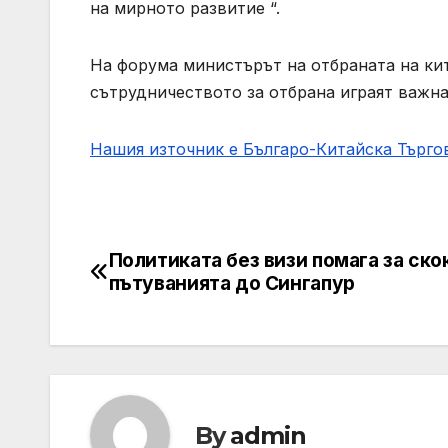
на мирното развитие “.
На форума министърът на отбраната на кит
сътрудничеството за отбрана играят важна
Нашия източник е Българо-Китайска Търг
Политиката без визи помага за ско
Post
пътуванията до Сингапур
navigation
By
admin