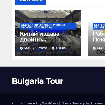
БЪЛГАРО-КИТАЙСКА ТЪРГОВСКО-
БЪЛГАР
ПРОМИШЛЕНА ПАЛAТА
ПРОМИ
Китай издава
Раб
двойно
Пек
предупреждение
печа
MAY 20, 2026
ADMIN
MAY
за силен дъжд и
въз
пясъчни бури
раб
увр
Bulgaria Tour
Proudly powered by WordPress
|
Theme:
Newsup
by
Themean