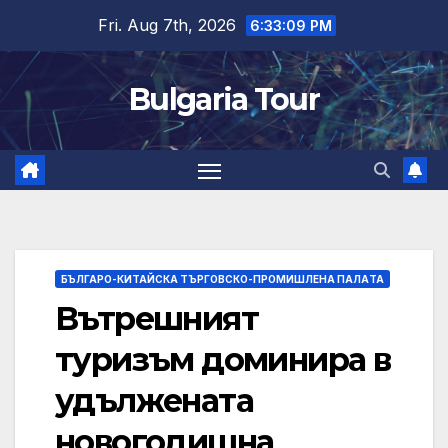
Skip
Fri. Aug 7th, 2026
6:33:10 PM
to
content
Bulgaria Tour
БЪЛГАРО-КИТАЙСКА ТЪРГОВСКО-ПРОМИШЛЕНА ПАЛAТА
Вътрешният
туризъм доминира в
удължената
новогодишна