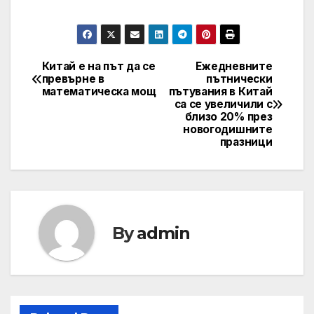
Китай е на път да се
Ежедневните
Post
превърне в
пътнически
математическа мощ
пътувания в Китай
navigation
са се увеличили с
близо 20% през
новогодишните
празници
By
admin