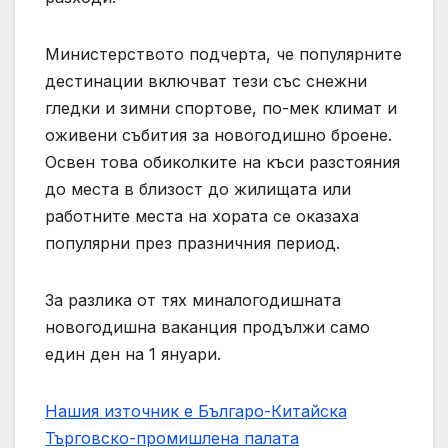
Министерството подчерта, че популярните
дестинации включват тези със снежни
гледки и зимни спортове, по-мек климат и
оживени събития за новогодишно броене.
Освен това обиколките на къси разстояния
до места в близост до жилищата или
работните места на хората се оказаха
популярни през празничния период.
За разлика от тях миналогодишната
новогодишна ваканция продължи само
един ден на 1 януари.
Нашия източник е Българо-Китайска
Търговско-промишлена палaта