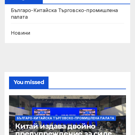
Българо-Китайска Търговско-промишлена
палaта
Новини
You missed
БЪЛГАРО-КИТАЙСКА ТЪРГОВСКО-ПРОМИШЛЕНА ПАЛAТА
Китай издава двойно
предупреждение за силен