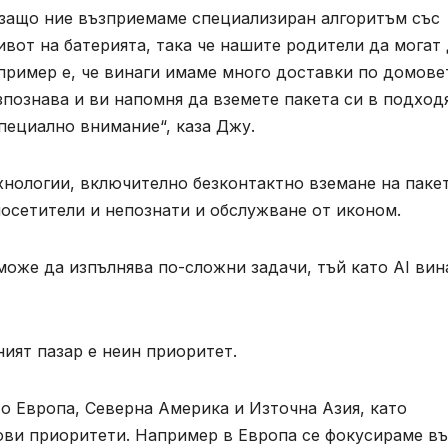
о защо ние възприемаме специализиран алгоритъм със
ивот на батерията, така че нашите родители да могат
пример е, че винаги имаме много доставки по домове
зпознава и ви напомня да вземете пакета си в подхо
пециално внимание“, каза Джу.
хнологии, включително безконтактно вземане на паке
осетители и непознати и обслужване от иконом.
оже да изпълнява по-сложни задачи, тъй като AI вин
ият пазар е неин приоритет.
о Европа, Северна Америка и Източна Азия, като
ови приоритети. Например в Европа се фокусираме в