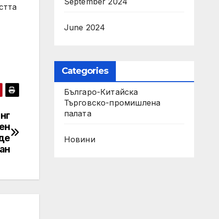
September 2024
стта
June 2024
Categories
Българо-Китайска
Търговско-промишлена
палaта
нг
лен
ъде
Новини
ан