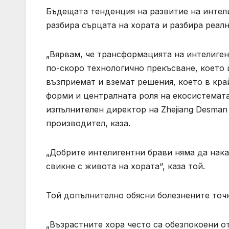
Бъдещата тенденция на развитие на интели
разбира сърцата на хората и разбира реалн
„Вярвам, че трансформацията на интелиген
по-скоро технологично прекъсване, което 
възприемат и вземат решения, което в кр
форми и централната роля на екосистемата 
изпълнителен директор на Zhejiang Desman I
производител, каза.
„Добрите интелигентни брави няма да накар
свикне с живота на хората“, каза той.
Той допълнително обясни болезнените точ
„Възрастните хора често са обезпокоени о