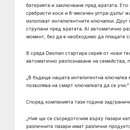
батерията и заключване пред вратата. Ет
сребристи коси и 8-месечен ултра-дълъг ж
използват интелигентните ключалки. Друг 
струпани пред вратата. AI автоматично ра
момент, без да е необходимо да плащате с
В сряда Desman стартира серия от нови те
автоматично разпознаване на семейства, п
„В бъдеще нашата интелигентна ключалка м
позволява на смарт ключалката да се учи.“
Според компанията тази година задграничн
„Ние ще се съсредоточим върху пазари кат
различните пазари имат различни продукт