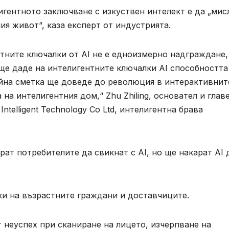
гентното заключване с изкуствен интелект е да „мис
ия живот“, каза експерт от индустрията.
тните ключалки от AI не е едноизмерно надграждане,
ще даде на интелигентните ключалки AI способността
айна сметка ще доведе до революция в интерактивнит
на интелигентния дом,“ Zhu Zhiling, основател и глав
ntelligent Technology Co Ltd, интелигентна брава
ат потребителите да свикнат с AI, но ще накарат AI 
ки на възрастните граждани и доставчиците.
т неуспех при сканиране на лицето, изчерпване на