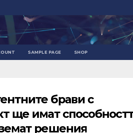
COUNT
SAMPLE PAGE
SHOP
ентните брави с
кт ще имат способност
вземат решения