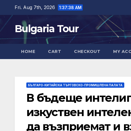
Skip
Fri. Aug 7th, 2026
1:37:39 AM
to
content
Bulgaria Tour
HOME
CART
CHECKOUT
MY AC
БЪЛГАРО-КИТАЙСКА ТЪРГОВСКО-ПРОМИШЛЕНА ПАЛAТА
В бъдеще интелиг
изкуствен интеле
да възприемат и 