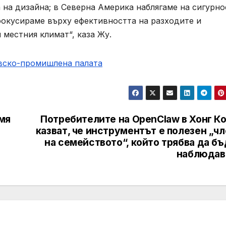
 на дизайна; в Северна Америка наблягаме на сигурно
фокусираме върху ефективността на разходите и
 местния климат“, каза Жу.
овско-промишлена палaта
мя
Потребителите на OpenClaw в Хонг Ко
казват, че инструментът е полезен „ч
на семейството“, който трябва да б
наблюдав