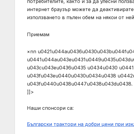
потребителите, както и за да улесни полз
интернет браузър можете да деактивирате 
използването в пълен обем на някои от не
Приемам
×nn u0421u044au0436u0430u043bu044fu0
u0441u044au043eu0431u0449u0435u043du
u043cu043eu0436u0435 u0434u0430 u044
u043fu043eu0440u0430u0434u0438 u0442
u043fu0440u0438u0447u0438u043du0438. (AJAX)n 
]]>
Наши спонсори са:
Български трактори на добри цени при из