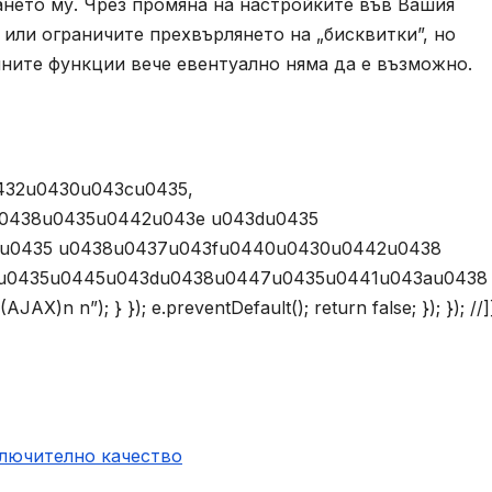
ването му. Чрез промяна на настройките във Вашия
или ограничите прехвърлянето на „бисквитки”, но
йните функции вече евентуално няма да е възможно.
432u0430u043cu0435,
0438u0435u0442u043e u043du0435
1u0435 u0438u0437u043fu0440u0430u0442u0438
u0435u0445u043du0438u0447u0435u0441u043au0438
n”); } }); e.preventDefault(); return false; }); }); //]
ключително качество