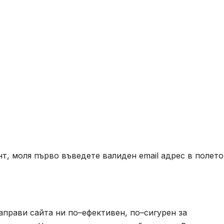
т, моля първо въведете валиден email адрес в полето
аправи сайта ни по–ефективен, по–сигурен за