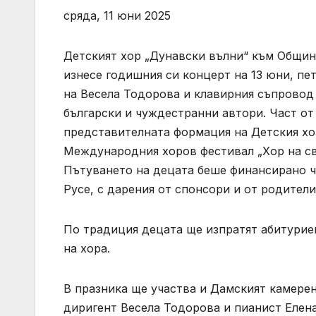
сряда, 11 юни 2025
Детският хор „Дунавски вълни“ към Общинс
изнесе годишния си концерт на 13 юни, пе
на Весела Тодорова и клавирния съпровод
български и чуждестранни автори. Част от
представителната формация на Детския хор
Международния хоров фестивал „Хор на св
Пътуването на децата беше финансирано ч
Русе, с дарения от спонсори и от родители
По традиция децата ще изпратят абитуриен
на хора.
В празника ще участва и Дамският камерен
диригент Весела Тодорова и пианист Елена