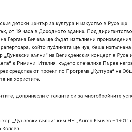
кия детски център за култура и изкуство в Русе ще
тък, от 19 часа в Доходното здание. Под диригентств
 на Гергана Вичева ще бъдат изпълнени произведения
 репертоара, който публиката ще чуе, беше изпълнена
 „Дунавски вълни“ на Великденския концерт в Русе и
ета“ в Римини, Италия, където спечелиха Първа нагр
рез средства от проект по Програма „Култура“ на Об
те на хористите.
тите, допринесли с таланта си за многобройните усп
 хор „Дунавски вълни“ към НЧ „Ангел Кънчев – 1901“ 
 Колева.