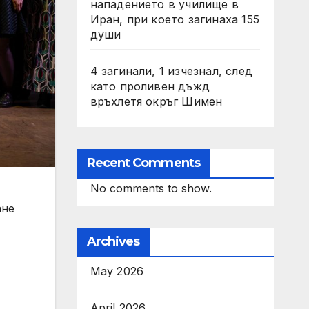
нападението в училище в
Иран, при което загинаха 155
души
4 загинали, 1 изчезнал, след
като проливен дъжд
връхлетя окръг Шимен
Recent Comments
No comments to show.
ане
Archives
May 2026
April 2026