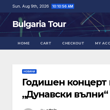
Skip
Sun. Aug 9th, 2026
10:10:58 AM
to
content
Bulgaria Tour
HOME
CART
CHECKOUT
MY AC
НОВИНИ
Годишен концерт 
„Дунавски вълни“