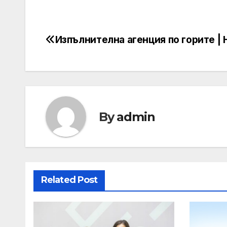
Изпълнителна агенция по горите |
Post
navigation
By
admin
Related Post