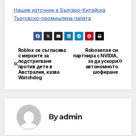
Нашия източник е Българо-Китайска
Търговско-промишлена палaта
Roblox се съгласява
Robosense си
Post
с мерките за
партнира с NVIDIA,
подстригване
за да ускори
navigation
против дете в
автономното
Австралия, казва
шофиране
Watchdog
By
admin