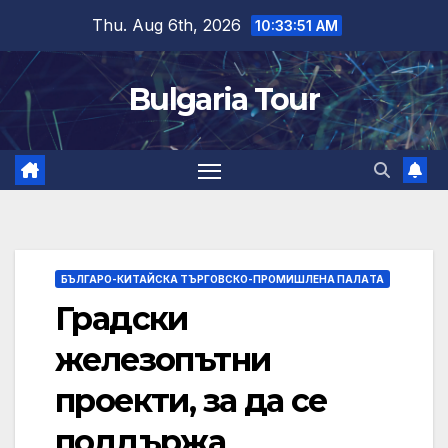
Skip
Thu. Aug 6th, 2026
10:33:53 AM
to
content
Bulgaria Tour
БЪЛГАРО-КИТАЙСКА ТЪРГОВСКО-ПРОМИШЛЕНА ПАЛAТА
Градски
железопътни
проекти, за да се
поддържа