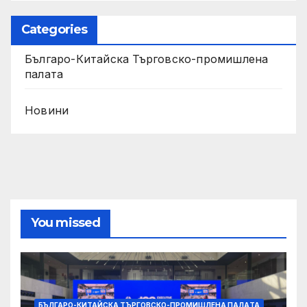
Categories
Българо-Китайска Търговско-промишлена
палaта
Новини
You missed
БЪЛГАРО-КИТАЙСКА ТЪРГОВСКО-ПРОМИШЛЕНА ПАЛAТА