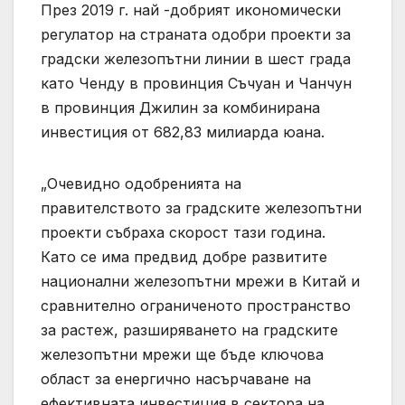
През 2019 г. най -добрият икономически
регулатор на страната одобри проекти за
градски железопътни линии в шест града
като Ченду в провинция Съчуан и Чанчун
в провинция Джилин за комбинирана
инвестиция от 682,83 милиарда юана.
„Очевидно одобренията на
правителството за градските железопътни
проекти събраха скорост тази година.
Като се има предвид добре развитите
национални железопътни мрежи в Китай и
сравнително ограниченото пространство
за растеж, разширяването на градските
железопътни мрежи ще бъде ключова
област за енергично насърчаване на
ефективната инвестиция в сектора на