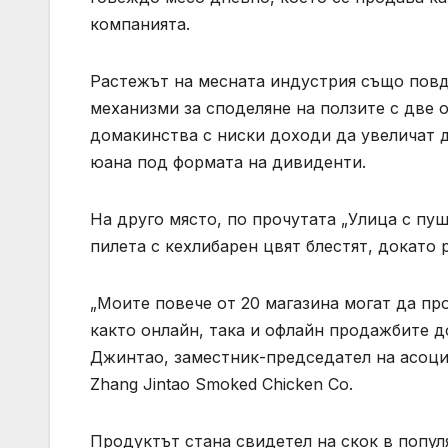
компанията.
Растежът на месната индустрия също повд
механизми за споделяне на ползите с две 
домакинства с ниски доходи да увеличат д
юана под формата на дивиденти.
На друго място, по прочутата „Улица с пу
пилета с кехлибарен цвят блестят, докато 
„Моите повече от 20 магазина могат да про
както онлайн, така и офлайн продажбите д
Джинтао, заместник-председател на асоци
Zhang Jintao Smoked Chicken Co.
Продуктът стана свидетел на скок в попу