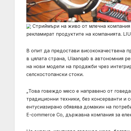
Стриймъри на живо от млечна компания 
рекламират продуктите на компанията.
В опит да предостави висококачествена п
в цялата страна, Ulaanqab в автономния р
на нови модели на продажби чрез интегри
селскостопански стоки.
„Това говеждо месо е направено от говеда
традиционни техники, без консерванти и се
ентусиазирано обявява домакин на потреб
E-commerce Co, държавна компания за елек