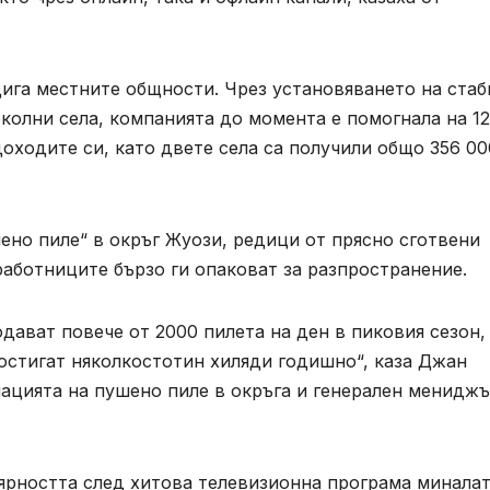
ига местните общности. Чрез установяването на стаб
околни села, компанията до момента е помогнала на 1
оходите си, като двете села са получили общо 356 00
шено пиле“ в окръг Жуози, редици от прясно сготвени
работниците бързо ги опаковат за разпространение.
дават повече от 2000 пилета на ден в пиковия сезон,
остигат няколкостотин хиляди годишно“, каза Джан
ацията на пушено пиле в окръга и генерален мениджъ
лярността след хитова телевизионна програма минала