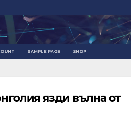
COUNT
SAMPLE PAGE
SHOP
нголия язди вълна от