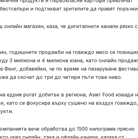
и млечни продукти и първокласни картофи привличат
бестселъри и подтикват зрителите да правят поръчки
 онлайн магазин, каза, че дигиталните канали рязко с
зин, годишните продажби на говеждо месо се повиши
жду 3 милиона и 4 милиона юана, като онлайн продаж
а Фенг, добавяйки, че по време на пазаруване фестив
оже да скочат до три до четири пъти това ниво.
а едрия рогат добитък в региона, Asier Food извади 
и, като се фокусира върху сушено на въздух говеждо,
укти.
компанията вече обработва до 1500 килограма прясно
то чрез онлайн, така и офлайн канали, казаха от