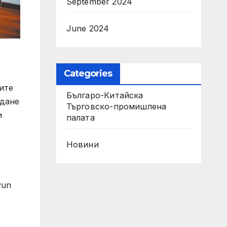
September 2024
June 2024
Categories
ите
Българо-Китайска
ждане
Търговско-промишлена
и
палaта
Новини
yun