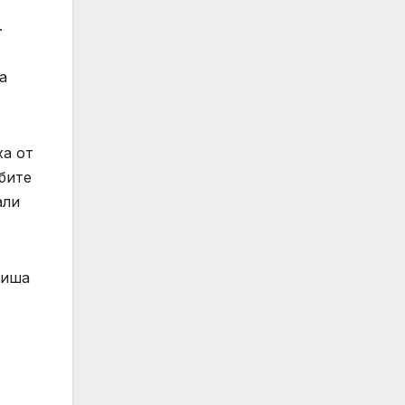
.
а
ха от
бите
али
ниша