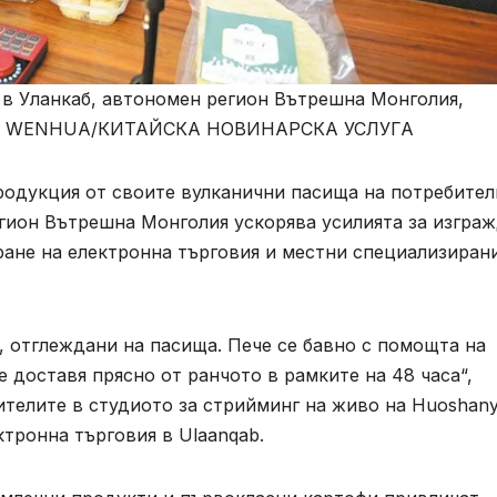
в Уланкаб, автономен регион Вътрешна Монголия,
 LIU WENHUA/КИТАЙСКА НОВИНАРСКА УСЛУГА
родукция от своите вулканични пасища на потребител
егион Вътрешна Монголия ускорява усилията за изгра
ране на електронна търговия и местни специализиран
, отглеждани на пасища. Пече се бавно с помощта на
 доставя прясно от ранчото в рамките на 48 часа“,
ителите в студиото за стрийминг на живо на Huoshan
тронна търговия в Ulaanqab.