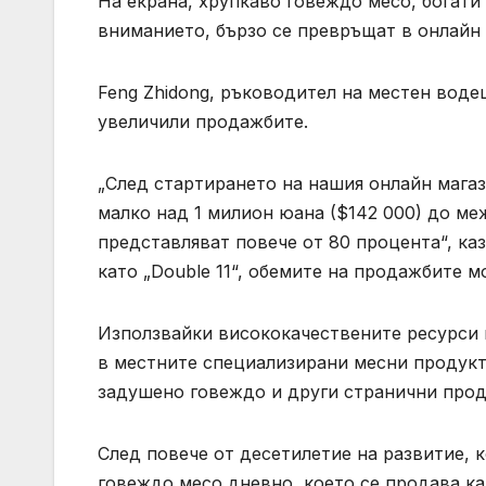
На екрана, хрупкаво говеждо месо, богат
вниманието, бързо се превръщат в онлайн 
Feng Zhidong, ръководител на местен водещ
увеличили продажбите.
„След стартирането на нашия онлайн мага
малко над 1 милион юана ($142 000) до ме
представляват повече от 80 процента“, каз
като „Double 11“, обемите на продажбите м
Използвайки висококачествените ресурси н
в местните специализирани месни продукт
задушено говеждо и други странични прод
След повече от десетилетие на развитие, 
говеждо месо дневно, което се продава как