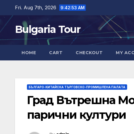
Skip
Fri. Aug 7th, 2026
9:42:55 AM
to
content
Bulgaria Tour
HOME
CART
CHECKOUT
MY AC
БЪЛГАРО-КИТАЙСКА ТЪРГОВСКО-ПРОМИШЛЕНА ПАЛAТА
Град Вътрешна Мо
парични култури