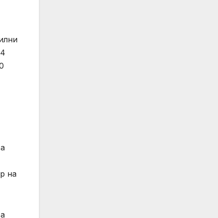
илни
24
0
 а
р на
та