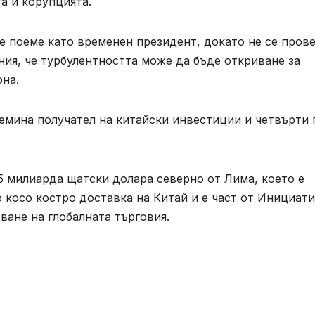
а и корупцията.
е поеме като временен президент, докато не се пров
ния, че турбулентността може да бъде откриване за
она.
емина получател на китайски инвестиции и четвърти 
5 милиарда щатски долара северно от Лима, което е
 косо костро доставка на Китай и е част от Инициат
ване на глобалната търговия.