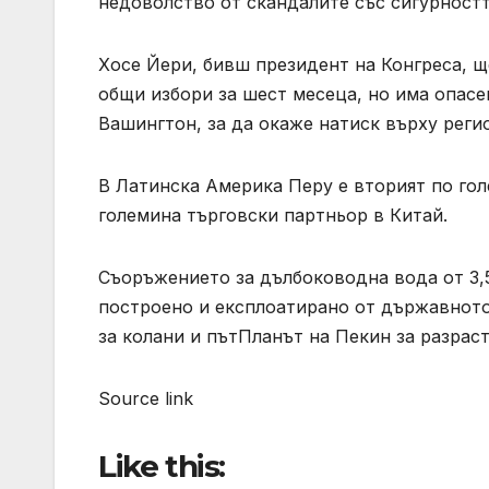
недоволство от скандалите със сигурностт
Хосе Йери, бивш президент на Конгреса, щ
общи избори за шест месеца, но има опасе
Вашингтон, за да окаже натиск върху реги
В Латинска Америка Перу е вторият по гол
големина търговски партньор в Китай.
Съоръжението за дълбоководна вода от 3,
построено и експлоатирано от държавното
за колани и пътПланът на Пекин за разраст
Source link
Like this: