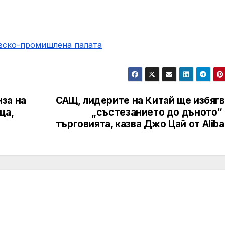
овско-промишлена палaта
за на
САЩ, лидерите на Китай ще избягв
ца,
„състезанието до дъното“ 
търговията, казва Джо Цай от Alib