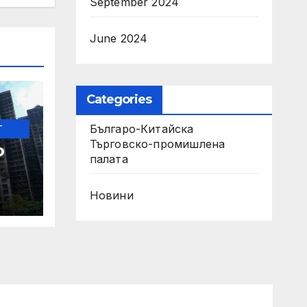
September 2024
June 2024
Categories
-
Българо-Китайска
Търговско-промишлена
о
палaта
ите
Новини
 по
о
п