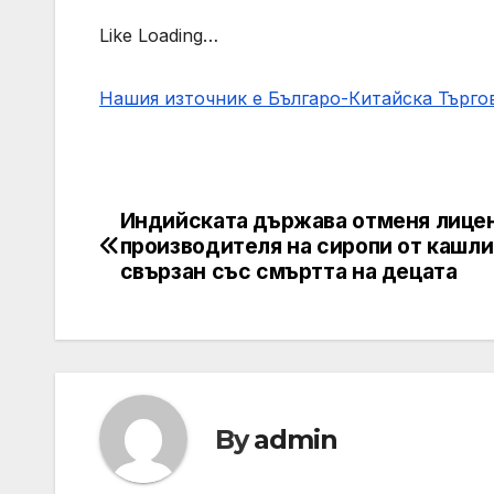
Like Loading…
Нашия източник е Българо-Китайска Търг
Индийската държава отменя лицен
Post
производителя на сиропи от кашли
navigation
свързан със смъртта на децата
By
admin