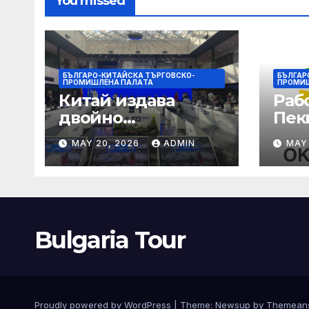
You missed
БЪЛГАРО-КИТАЙСКА ТЪРГОВСКО-
БЪЛГАР
ПРОМИШЛЕНА ПАЛAТА
ПРОМИ
Китай издава
Раб
двойно
Пек
предупреждение
печа
MAY 20, 2026
ADMIN
MAY
за силен дъжд и
въз
пясъчни бури
раб
увр
Bulgaria Tour
Proudly powered by WordPress
|
Theme:
Newsup
by
Themean