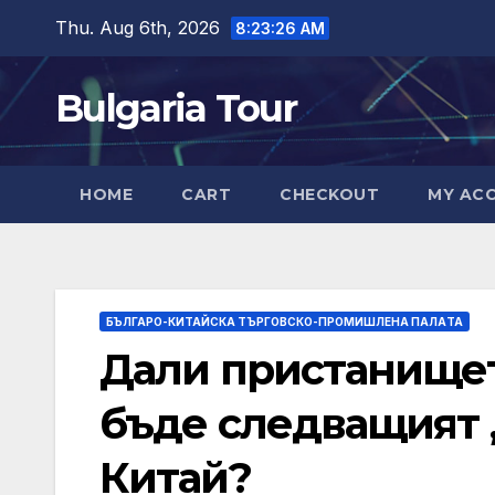
Skip
Thu. Aug 6th, 2026
8:23:27 AM
to
content
Bulgaria Tour
HOME
CART
CHECKOUT
MY AC
БЪЛГАРО-КИТАЙСКА ТЪРГОВСКО-ПРОМИШЛЕНА ПАЛAТА
Дали пристанищет
бъде следващият 
Китай?