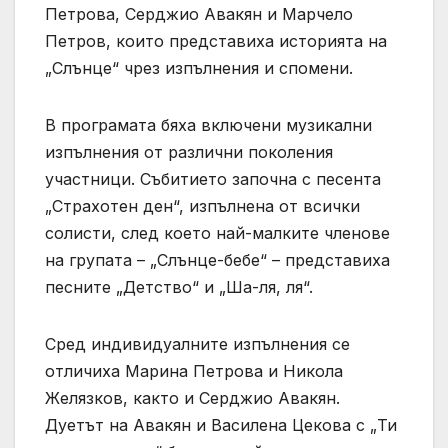
Петрова, Серджио Авакян и Марчело
Петров, които представиха историята на
„Слънце“ чрез изпълнения и спомени.
В програмата бяха включени музикални
изпълнения от различни поколения
участници. Събитието започна с песента
„Страхотен ден“, изпълнена от всички
солисти, след което най-малките членове
на групата – „Слънце-бебе“ – представиха
песните „Детство“ и „Ша-ля, ля“.
Сред индивидуалните изпълнения се
отличиха Марина Петрова и Никола
Желязков, както и Серджио Авакян.
Дуетът на Авакян и Василена Цекова с „Ти