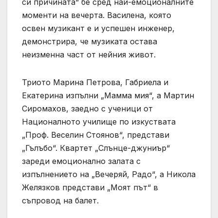
си причината“ бе сред най-емоционалните
моменти на вечерта. Василена, която
освен музикант е и успешен инженер,
демонстрира, че музиката остава
неизменна част от нейния живот.
Триото Марина Петрова, Габриела и
Екатерина изпълни „Мамма мия“, а Мартин
Сиромахов, заедно с ученици от
Националното училище по изкуствата
„Проф. Веселин Стоянов“, представи
„Гълъбо“. Квартет „Слънце-джуниър“
зареди емоционално залата с
изпълнението на „Вечеряй, Радо“, а Никола
Желязков представи „Моят път“ в
съпровод на балет.