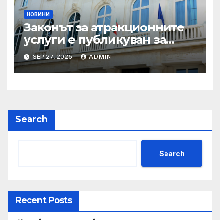
НОВИНИ
Законът за атракционните
услуги е публикуван за
обществено обсъждане
SEP 27, 2025
ADMIN
Search
Search
Recent Posts