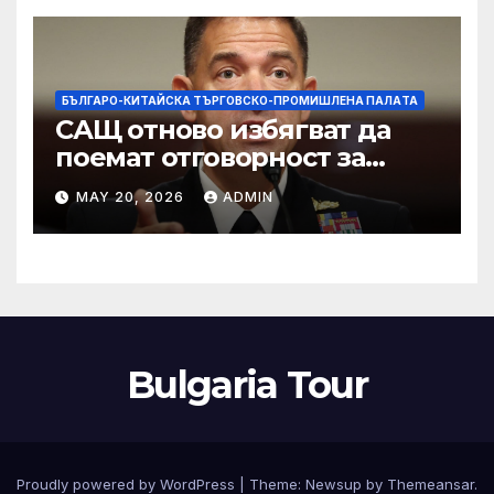
изкупуване: Хоп
БЪЛГАРО-КИТАЙСКА ТЪРГОВСКО-ПРОМИШЛЕНА ПАЛAТА
САЩ отново избягват да
поемат отговорност за
нападението в училище в
MAY 20, 2026
ADMIN
Иран, при което загинаха
155 души
Bulgaria Tour
Proudly powered by WordPress
|
Theme:
Newsup
by
Themeansar
.