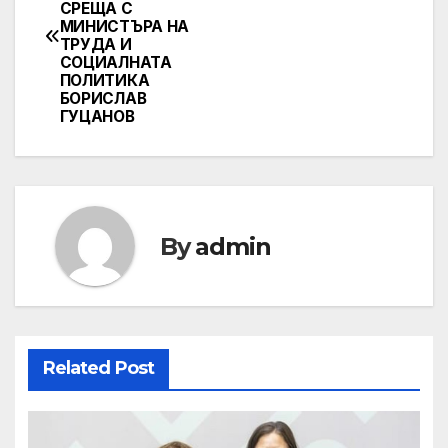
navigation
СРЕЩА С
МИНИСТЪРА НА
ТРУДА И
СОЦИАЛНАТА
ПОЛИТИКА
БОРИСЛАВ
ГУЦАНОВ
By
admin
Related Post