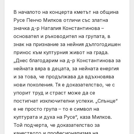
В началото на концерта кметът на община
Русе Пенчо Милков отличи със златна
значка д-р Наталия Константинова –
основател и ръководител на групата, в
знак на признание за нейния дългогодишен
принос към културния живот на града.
„Днес благодарим на д-р Константинова за
нейната вяра в децата, за нейната енергия
и за това, че продължава да вдъхновява
нови поколения. Тя е доказателство, че с
упорит труд и страст може да се
постигнат изключителни успехи. „Слънце“
е не просто група – то е символ на
културата и духа на Русе“, каза Милков.
Той подчерта, че доказателство за
качеството и професионализма на