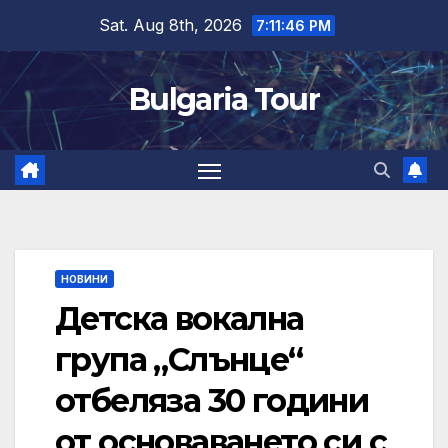
Skip
Sat. Aug 8th, 2026
7:11:47 PM
to
content
Bulgaria Tour
НОВИНИ
Детска вокална
група „Слънце“
отбеляза 30 години
от основаването си с