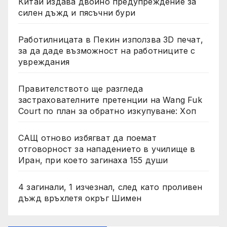
Китай издава двойно предупреждение за
силен дъжд и пясъчни бури
Работилницата в Пекин използва 3D печат,
за да даде възможност на работниците с
увреждания
Правителството ще разгледа
застрахователните претенции на Wang Fuk
Court по план за обратно изкупуване: Хоп
САЩ отново избягват да поемат
отговорност за нападението в училище в
Иран, при което загинаха 155 души
4 загинали, 1 изчезнал, след като проливен
дъжд връхлетя окръг Шимен