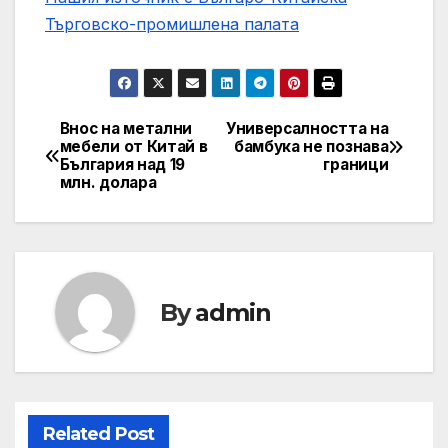
Търговско-промишлена палaта
Внос на метални
Универсалността на
Post
мебели от Китай в
бамбука не познава
България над 19
граници
navigation
млн. долара
By
admin
Related Post