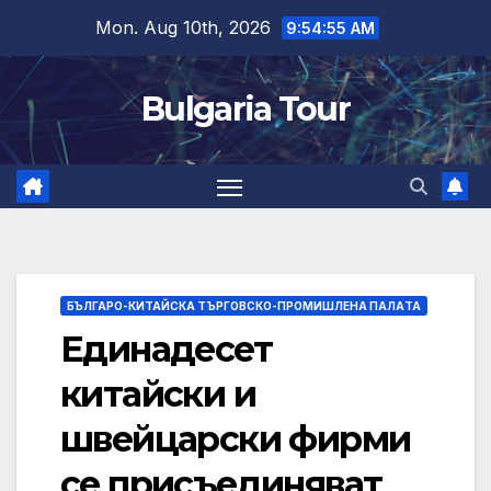
Skip
Mon. Aug 10th, 2026
9:54:55 AM
to
content
Bulgaria Tour
БЪЛГАРО-КИТАЙСКА ТЪРГОВСКО-ПРОМИШЛЕНА ПАЛAТА
Единадесет
китайски и
швейцарски фирми
се присъединяват