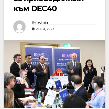
към DEC40
By
admin
APR 4, 2026