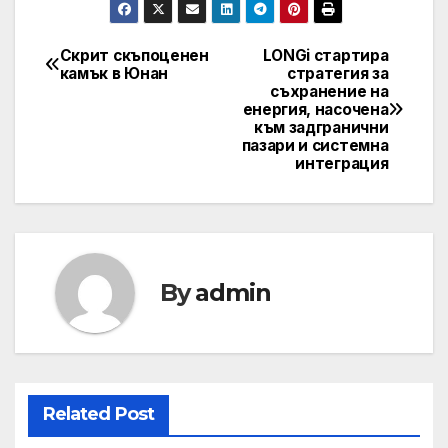
Скрит скъпоценен
LONGi стартира
Post
камък в Юнан
стратегия за
съхранение на
navigation
енергия, насочена
към задгранични
пазари и системна
интеграция
By
admin
Related Post