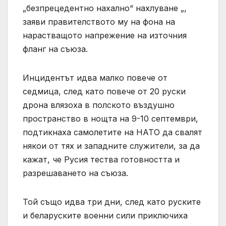
„безпрецедентно нахално“ нахлуване „,
заяви правителството му на фона на
нарастващото напрежение на източния
фланг на съюза.
Инцидентът идва малко повече от
седмица, след като повече от 20 руски
дрона влязоха в полското въздушно
пространство в нощта на 9-10 септември,
подтикнаха самолетите на НАТО да свалят
някои от тях и западните служители, за да
кажат, че Русия тества готовността и
разрешаването на съюза.
Той също идва три дни, след като руските
и беларуските военни сили приключиха