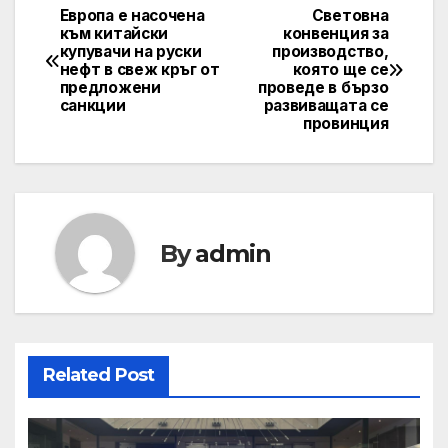
Европа е насочена
Световна
Post
към китайски
конвенция за
купувачи на руски
производство,
navigation
нефт в свеж кръг от
която ще се
предложени
проведе в бързо
санкции
развиващата се
провинция
By
admin
Related Post