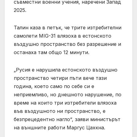
съвместни военни учения, наречени Запад
2025.
Талин каза в петък, че трите изтребителни
самолети MIG-31 влязоха в естонското
въздушно пространство без разрешение и
останаха там общо 12 минути.
„Русия е нарушила естонското въздушно
пространство четири пъти вече тази
година, което само по себе си е
неприемливо, но днешното нарушение, по
време на които три изтребители влязоха
във въздушното ни пространство, е
безпрецедентно нагло“, заяви министърът
на външните работи Маргус Цахкна.