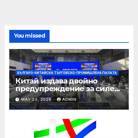
You missed
БЪЛГАРО-КИТАЙСКА ТЪРГОВСКО-ПРОМИШЛЕНА ПАЛAТА
Китай издава двойно
предупреждение за силен
дъжд и пясъчни бури
MAY 20, 2026
ADMIN