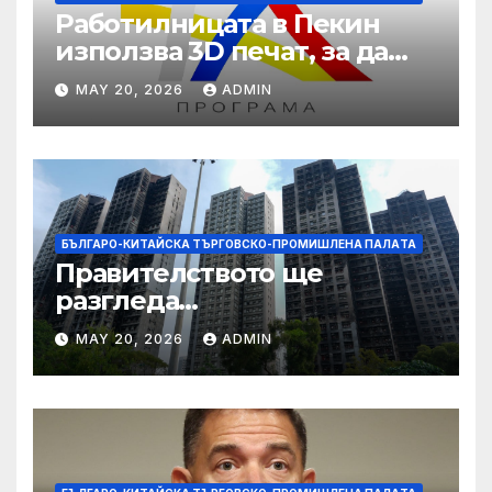
Работилницата в Пекин
използва 3D печат, за да
даде възможност на
MAY 20, 2026
ADMIN
работниците с увреждания
БЪЛГАРО-КИТАЙСКА ТЪРГОВСКО-ПРОМИШЛЕНА ПАЛAТА
Правителството ще
разгледа
застрахователните
MAY 20, 2026
ADMIN
претенции на Wang Fuk
Court по план за обратно
изкупуване: Хоп