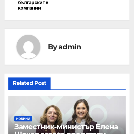
българските
компании
By
admin
Related Post
НОВИНИ
Заместник-министър Елена