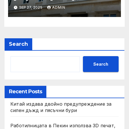
обществено обсъждане
SEP 27, 2025
ADMIN
Search
Search
Recent Posts
Китай издава двойно предупреждение за
силен дъжд и пясъчни бури
Работилницата в Пекин използва 3D печат,