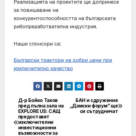
Реализацията на проектите ще допринесе
за повишаване на
конкурентоспособността на българската
рибопреработвателна индустрия.
Наши спонсори са:
Български трактори на добри цени при
изключително качество
Д-р Бойко Таков
БАН и сдружение
Post
пред пълна зала на
„Дамски форум“ ще
EXPLORE US: САЩ
си сътрудничат
navigation
предоставят
изключителни
инвестиционни
възможности за