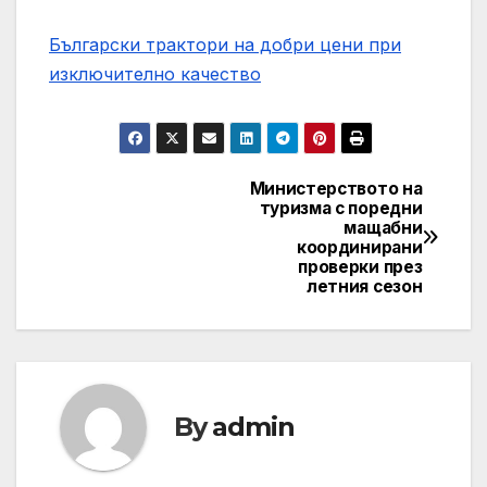
Български трактори на добри цени при
изключително качество
Министерството на
Post
туризма с поредни
мащабни
navigation
координирани
проверки през
летния сезон
By
admin