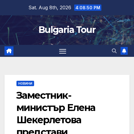
Skip
Sat. Aug 8th, 2026
4:08:51 PM
to
content
Bulgaria Tour
НОВИНИ
Заместник-
министър Елена
Шекерлетова
представи