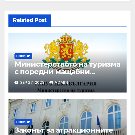
Related Post
НОВИНИ
Министерството на туризма
с поредни мащабни
координирани проверки
SEP 27, 2025
ADMIN
през летния сезон
НОВИНИ
Законът за атракционните