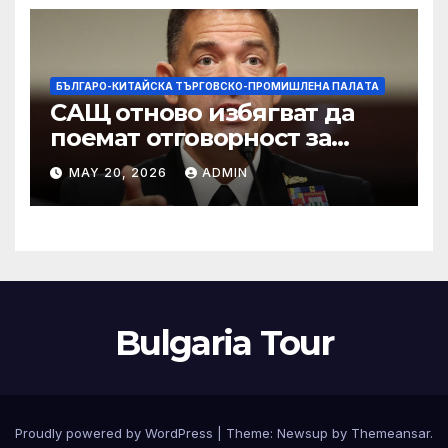
изкупуване: Хоп
БЪЛГАРО-КИТАЙСКА ТЪРГОВСКО-ПРОМИШЛЕНА ПАЛAТА
САЩ отново избягват да
поемат отговорност за
нападението в училище в
MAY 20, 2026
ADMIN
Иран, при което загинаха
155 души
Bulgaria Tour
Proudly powered by WordPress
|
Theme:
Newsup
by
Themeansar
.