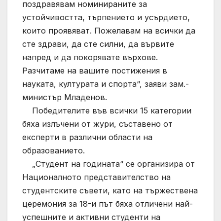
поздравявам номинираните за
устойчивостта, търпението и усърдието,
които проявяват. Пожелавам на всички да
сте здрави, да сте силни, да вървите
напред и да покорявате върхове.
Разчитаме на вашите постижения в
науката, културата и спорта“, заяви зам.-
министър Младенов.
Победителите във всички 15 категории
бяха излъчени от жури, съставено от
експерти в различни области на
образованието.
„Студент на годината“ се организира от
Националното представителство на
студентските съвети, като на тържествена
церемония за 18-и път бяха отличени най-
успешните и активни студенти на