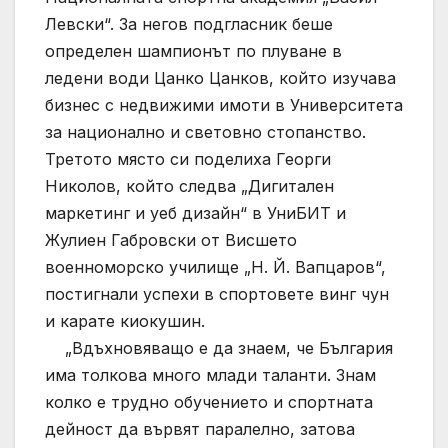
Левски“. За негов подгласник беше
определен шампионът по плуване в
ледени води Цанко Цанков, който изучава
бизнес с недвижими имоти в Университета
за национално и световно стопанство.
Третото място си поделиха Георги
Николов, който следва „Дигитален
маркетинг и уеб дизайн“ в УниБИТ и
Жулиен Габровски от Висшето
военноморско училище „Н. Й. Вапцаров“,
постигнали успехи в спортовете винг чун
и карате киокушин.
„Вдъхновяващо е да знаем, че България
има толкова много млади таланти. Знам
колко е трудно обучението и спортната
дейност да вървят паралелно, затова