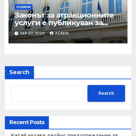
НОВИНИ
Законът за атракционните
услуги е публикуван за
обществено обсъждане
SEP 27, 2025
ADMIN
Search
Search
Recent Posts
Китай издава двойно предупреждение за