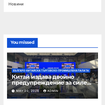
Новини
You missed
БЪЛГАРО-КИТАЙСКА ТЪРГОВСКО-ПРОМИШЛЕНА ПАЛAТА
Китай издава двойно
предупреждение за силен
дъжд и пясъчни бури
MAY 20, 2026
ADMIN