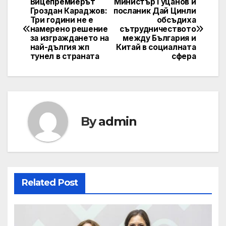
Вицепремиерът
Министър Гуцанов и
Post
Гроздан Караджов:
посланик Дай Цинли
Три години не е
обсъдиха
navigation
намерено решение
сътрудничеството
за изграждането на
между България и
най-дългия жп
Китай в социалнатa
тунел в страната
сфера
By
admin
Related Post