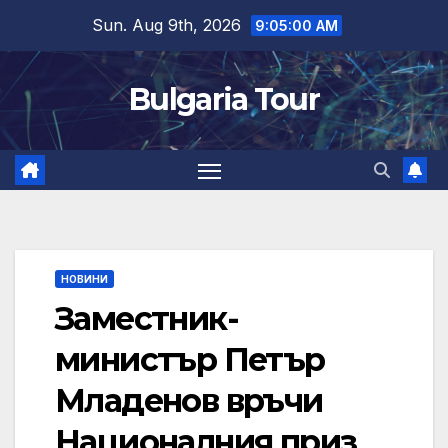
Skip
Sun. Aug 9th, 2026
9:05:01 AM
to
content
Bulgaria Tour
НОВИНИ
Заместник-
министър Петър
Младенов връчи
Националния приз