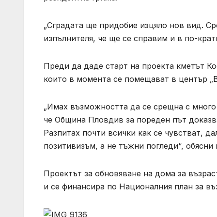
„Сградата ще придобие изцяло нов вид. Ср
изпълнителя, че ще се справим и в по-кра
Преди да даде старт на проекта кметът К
които в момента се помещават в център „В
„Имах възможността да се срещна с много 
че Община Пловдив за пореден път доказва
Разпитах почти всички как се чувстват, да
позитивизъм, а не тъжни погледи“, обясн
Проектът за обновяване на дома за възраст
и се финансира по Националния план за въ