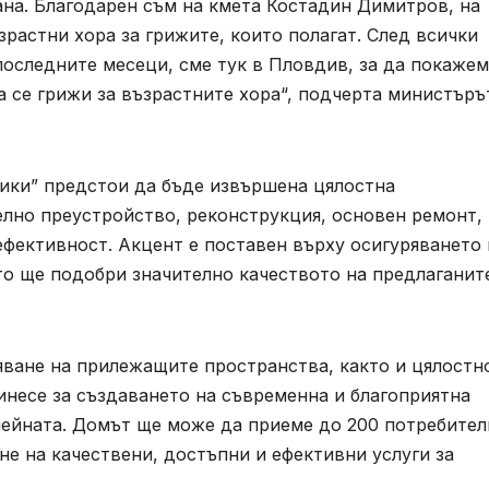
ана. Благодарен съм на кмета Костадин Димитров, на
зрастни хора за грижите, които полагат. След всички
последните месеци, сме тук в Пловдив, за да покажем
а се грижи за възрастните хора“, подчерта министъръ
лики” предстои да бъде извършена цялостна
елно преустройство, реконструкция, основен ремонт,
ефективност. Акцент е поставен върху осигуряването 
то ще подобри значително качеството на предлаганит
ване на прилежащите пространства, както и цялостн
инесе за създаването на съвременна и благоприятна
ейната. Домът ще може да приеме до 200 потребител
не на качествени, достъпни и ефективни услуги за