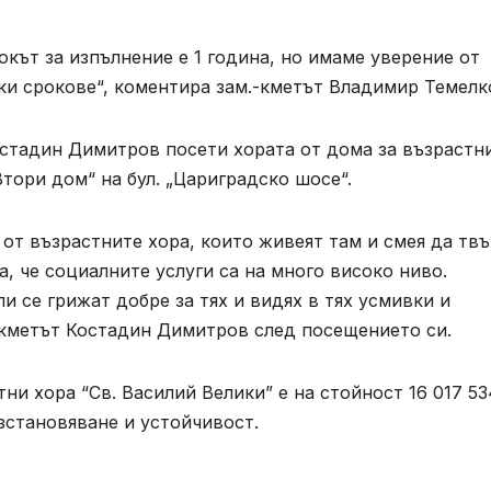
окът за изпълнение е 1 година, но имаме уверение от
тки срокове“, коментира зам.-кметът Владимир Темелк
остадин Димитров посети хората от дома за възрастн
тори дом“ на бул. „Цариградско шосе“.
от възрастните хора, които живеят там и смея да твъ
, че социалните услуги са на много високо ниво.
ли се грижат добре за тях и видях в тях усмивки и
и кметът Костадин Димитров след посещението си.
ни хора “Св. Василий Велики” е на стойност 16 017 53
зстановяване и устойчивост.