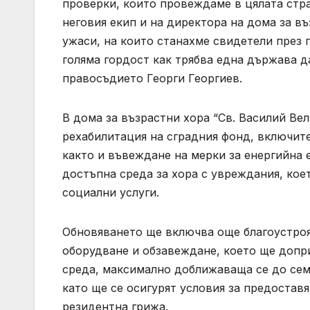
проверки, които провеждаме в цялата стр
неговия екип и на директора на дома за въ
ужаси, на които станахме свидетели през 
голяма гордост как трябва една държава д
правосъдието Георги Георгиев.
В дома за възрастни хора “Св. Василий Ве
рехабилитация на сградния фонд, включит
както и въвеждане на мерки за енергийна 
достъпна среда за хора с увреждания, кое
социални услуги.
Обновяването ще включва още благоустроя
оборудване и обзавеждане, което ще допр
среда, максимално доближаваща се до сем
като ще се осигурят условия за предоставя
резидентна грижа.