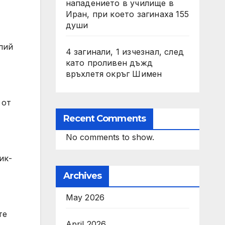
нападението в училище в
Иран, при което загинаха 155
души
лий
4 загинали, 1 изчезнал, след
като проливен дъжд
връхлетя окръг Шимен
 от
Recent Comments
No comments to show.
ик-
Archives
May 2026
те
April 2026