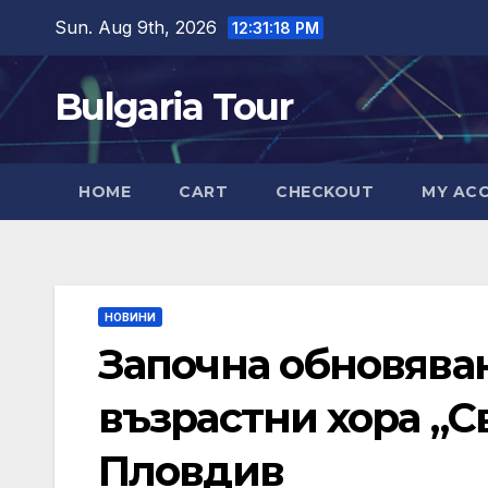
Skip
Sun. Aug 9th, 2026
12:31:19 PM
to
content
Bulgaria Tour
HOME
CART
CHECKOUT
MY AC
НОВИНИ
Започна обновяван
възрастни хора „С
Пловдив