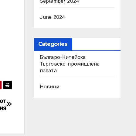
September 2024
June 2024
Categories
Българо-Китайска
Търговско-промишлена
палaта
Новини
 от
ия