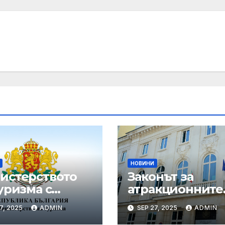
НОВИНИ
истерството
Законът за
уризма с
атракционните
едни мащабни
услуги е
7, 2025
ADMIN
SEP 27, 2025
ADMIN
рдинирани
публикуван за