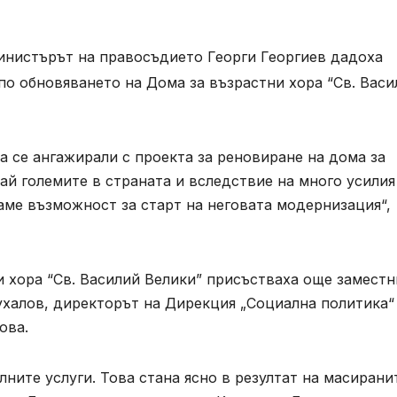
нистърът на правосъдието Георги Георгиев дадоха
о обновяването на Дома за възрастни хора “Св. Васи
а се ангажирали с проекта за реновиране на дома за
ай големите в страната и вследствие на много усилия
аме възможност за старт на неговата модернизация“,
и хора “Св. Василий Велики” присъстваха още заместн
халов, директорът на Дирекция „Социална политика“
ова.
ните услуги. Това стана ясно в резултат на масирани