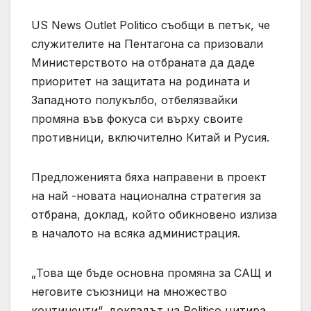
US News Outlet Politico съобщи в петък, че
служителите на Пентагона са призовали
Министерството на отбраната да даде
приоритет на защитата на родината и
Западното полукълбо, отбелязвайки
промяна във фокуса си върху своите
противници, включително Китай и Русия.
Предложенията бяха направени в проект
на най -новата национална стратегия за
отбрана, доклад, който обикновено излиза
в началото на всяка администрация.
„Това ще бъде основна промяна за САЩ и
неговите съюзници на множество
континенти“, докладът на Politico цитира