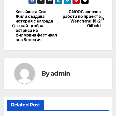
Китайката Син
CNOOC започва
Post
Жили създава
работа по проекта
история с награда
Wenchang 16-2
navigation
за най -добра
Oilfield
актриса на
филмовия фестивал
във Венеция
By
admin
Related Post