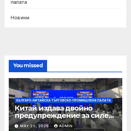
палaта
Новини
You missed
БЪЛГАРО-КИТАЙСКА ТЪРГОВСКО-ПРОМИШЛЕНА ПАЛAТА
Китай издава двойно
предупреждение за силен
дъжд и пясъчни бури
MAY 20, 2026
ADMIN