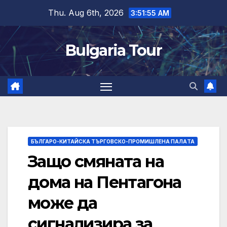
Skip
Thu. Aug 6th, 2026
3:51:56 AM
to
content
Bulgaria Tour
БЪЛГАРО-КИТАЙСКА ТЪРГОВСКО-ПРОМИШЛЕНА ПАЛAТА
Защо смяната на
дома на Пентагона
може да
сигнализира за