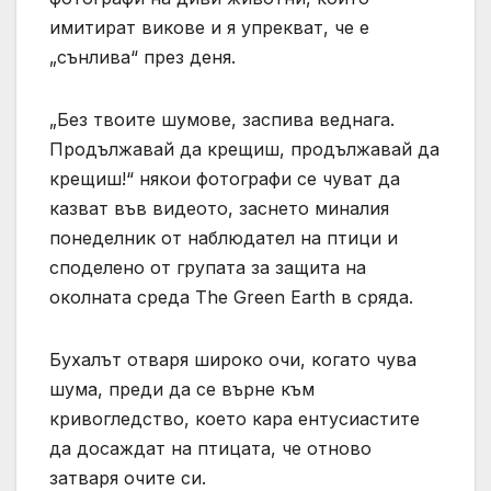
имитират викове и я упрекват, че е
„сънлива“ през деня.
„Без твоите шумове, заспива веднага.
Продължавай да крещиш, продължавай да
крещиш!“ някои фотографи се чуват да
казват във видеото, заснето миналия
понеделник от наблюдател на птици и
споделено от групата за защита на
околната среда The Green Earth в сряда.
Бухалът отваря широко очи, когато чува
шума, преди да се върне към
кривогледство, което кара ентусиастите
да досаждат на птицата, че отново
затваря очите си.