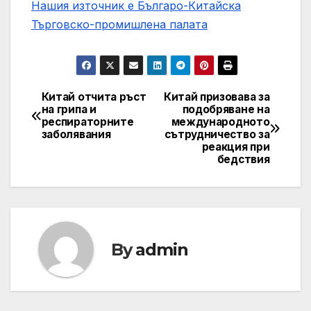
Нашия източник е Българо-Китайска
Търговско-промишлена палaта
Китай отчита ръст
Китай призовава за
Post
на грипа и
подобряване на
респираторните
международното
navigation
заболявания
сътрудничество за
реакция при
бедствия
By
admin