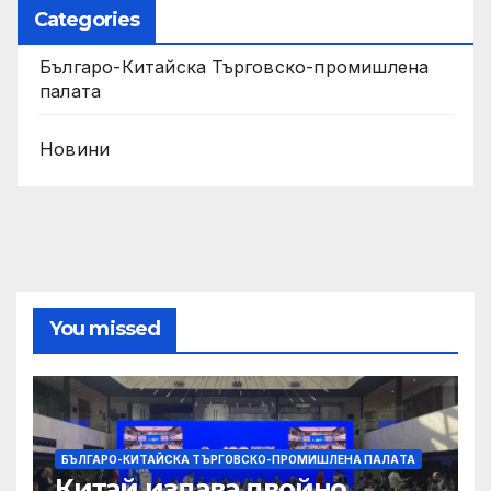
Categories
Българо-Китайска Търговско-промишлена
палaта
Новини
You missed
БЪЛГАРО-КИТАЙСКА ТЪРГОВСКО-ПРОМИШЛЕНА ПАЛAТА
Китай издава двойно