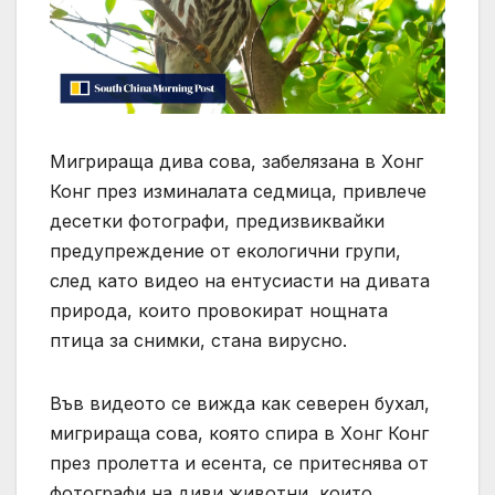
Мигрираща дива сова, забелязана в Хонг
Конг през изминалата седмица, привлече
десетки фотографи, предизвиквайки
предупреждение от екологични групи,
след като видео на ентусиасти на дивата
природа, които провокират нощната
птица за снимки, стана вирусно.
Във видеото се вижда как северен бухал,
мигрираща сова, която спира в Хонг Конг
през пролетта и есента, се притеснява от
фотографи на диви животни, които