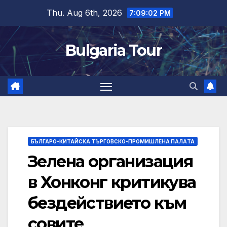
Skip
Thu. Aug 6th, 2026
7:09:02 PM
to
content
Bulgaria Tour
БЪЛГАРО-КИТАЙСКА ТЪРГОВСКО-ПРОМИШЛЕНА ПАЛAТА
Зелена организация
в Хонконг критикува
бездействието към
совите