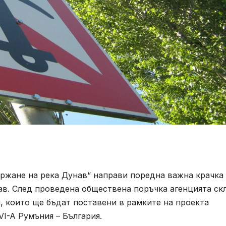
ржане на река Дунав“ направи поредна важна крачка
ав. След проведена обществена поръчка агенцията ск
и, които ще бъдат поставени в рамките на проекта
VI-A Румъния – България.