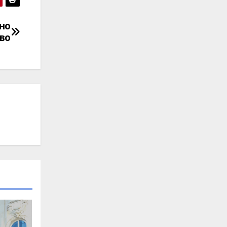
но
во