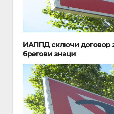
ИАППД сключи договор з
брегови знаци