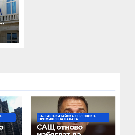
О-
БЪЛГАРО-КИТАЙСКА ТЪРГОВСКО-
ПРОМИШЛЕНА ПАЛAТА
о
САЩ отново
избягват да