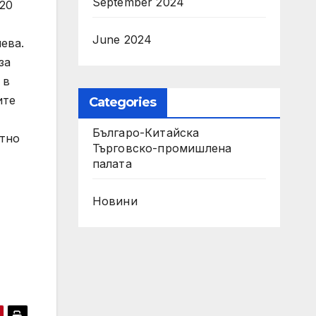
September 2024
 20
June 2024
ева.
за
 в
ите
Categories
Българо-Китайска
етно
Търговско-промишлена
палaта
-
Новини