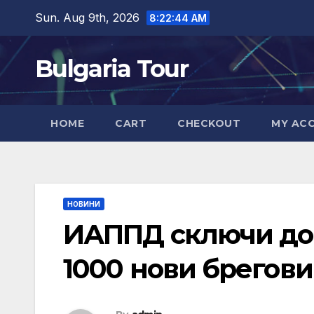
Skip
Sun. Aug 9th, 2026
8:22:45 AM
to
content
Bulgaria Tour
HOME
CART
CHECKOUT
MY AC
НОВИНИ
ИАППД сключи дог
1000 нови брегови