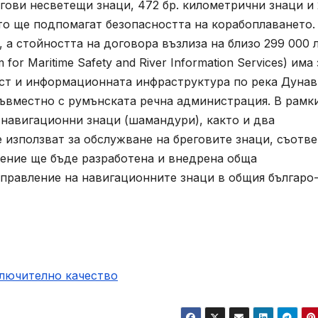
егови несветещи знаци, 472 бр. километрични знаци и
ито ще подпомагат безопасността на корабоплаването.
 а стойността на договора възлиза на близо 299 000 л
or Maritime Safety and River Information Services) има 
ст и информационната инфраструктура по река Дунав
съвместно с румънската речна администрация. В рамк
 навигационни знаци (шамандури), както и два
 използват за обслужване на бреговите знаци, съотв
нение ще бъде разработена и внедрена обща
правление на навигационните знаци в общия българо
ключително качество