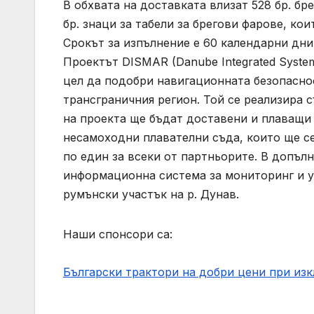
В обхвата на доставката влизат 528 бр. бр
бр. знаци за табели за брегови фарове, ко
Срокът за изпълнение е 60 календарни дни,
Проектът DISMАR (Danube Integrated System f
цел да подобри навигационната безопасно
трансграничния регион. Той се реализира 
на проекта ще бъдат доставени и плаващи
несамоходни плавателни съда, които ще се
по един за всеки от партньорите. В допъл
информационна система за мониторинг и у
румънски участък на р. Дунав.
Наши спонсори са:
Български трактори на добри цени при из