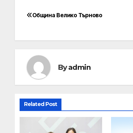
Община Велико Търново
Post
navigation
By
admin
Related Post