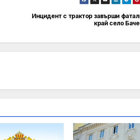
Инцидент с трактор завърши фатал
край село Баче