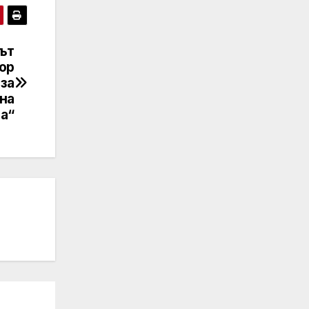
ът
ор
 за
на
а“