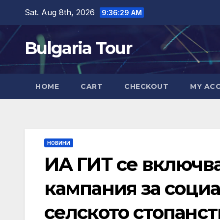
Skip
Sat. Aug 8th, 2026
9:36:30 AM
to
content
Bulgaria Tour
HOME
CART
CHECKOUT
MY AC
НОВИНИ
ИА ГИТ се включв
кампания за социа
селското стопанст