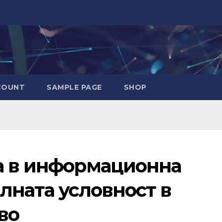
COUNT
SAMPLE PAGE
SHOP
а в информационна
лната условност в
во