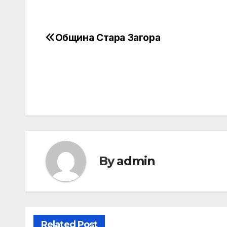
Община Стара Загора
Post
navigation
By
admin
Related Post