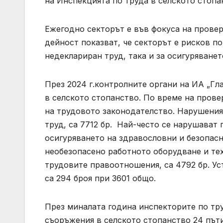
на Инспекцията по труда в селското стопа
Ежегодно секторът е във фокуса на провер
дейност показват, че секторът е рисков п
недеклариран труд, така и за осигуряванет
През 2024 г.контролните органи на ИА „Гл
в селското стопанство. По време на прове
на трудовото законодателство. Нарушеният
труд, са 7712 бр. Най-често се нарушават 
осигуряването на здравословни и безопасн
необезопасено работното оборудване и те
трудовите правоотношения, са 4792 бр. Уст
са 294 броя при 3601 общо.
През миналата година инспекторите по тр
съоръжения в селското стопанство 24 пъти