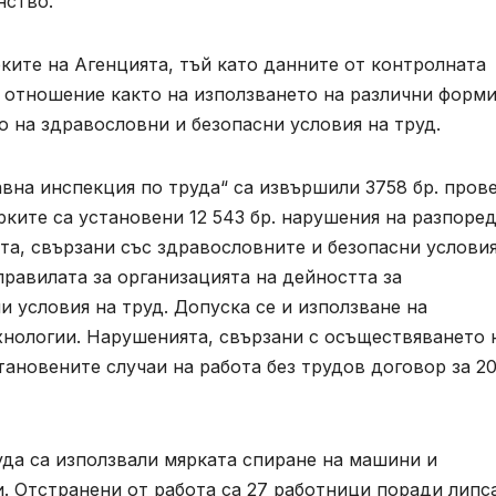
нство.
ките на Агенцията, тъй като данните от контролната
о отношение както на използването на различни форми
о на здравословни и безопасни условия на труд.
авна инспекция по труда“ са извършили 3758 бр. пров
рките са установени 12 543 бр. нарушения на разпоре
а, свързани със здравословните и безопасни условия
правилата за организацията на дейността за
и условия на труд. Допуска се и използване на
хнологии. Нарушенията, свързани с осъществяването 
ановените случаи на работа без трудов договор за 20
уда са използвали мярката спиране на машини и
. Oтстранени от работа са 27 работници поради липс