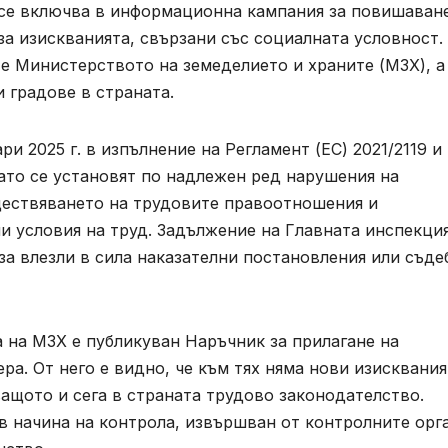
 се включва в информационна кампания за повишаван
а изискванията, свързани със социалната условност.
е Министерството на земеделието и храните (МЗХ), а
 градове в страната.
и 2025 г. в изпълнение на Регламент (ЕС) 2021/2119 и
ато се установят по надлежен ред нарушения на
ществяването на трудовите правоотношения и
и условия на труд. Задължение на Главната инспекци
а влезли в сила наказателни постановления или съде
 на МЗХ е публикуван Наръчник за прилагане на
а. От него е видно, че към тях няма нови изисквания,
ащото и сега в страната трудово законодателство.
в начина на контрола, извършван от контролните орг