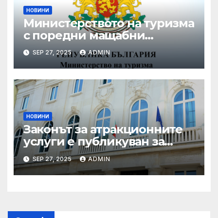
НОВИНИ
Министерството на туризма
с поредни мащабни
координирани проверки
SEP 27, 2025
ADMIN
през летния сезон
НОВИНИ
Законът за атракционните
услуги е публикуван за
обществено обсъждане
SEP 27, 2025
ADMIN