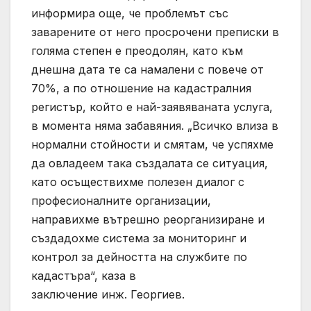
информира още, че проблемът със
заварените от него просрочени преписки в
голяма степен е преодолян, като към
днешна дата те са намалени с повече от
70%, а по отношение на кадастралния
регистър, който е най-заявяваната услуга,
в момента няма забавяния. „Всичко влиза в
нормални стойности и смятам, че успяхме
да овладеем така създалата се ситуация,
като осъществихме полезен диалог с
професионалните организации,
направихме вътрешно реорганизиране и
създадохме система за мониторинг и
контрол за дейността на службите по
кадастъра“, каза в
заключение инж. Георгиев.