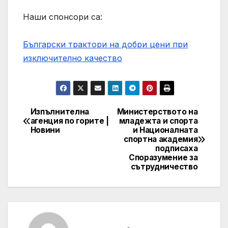
Наши спонсори са:
Български трактори на добри цени при
изключително качество
Изпълнителна
Министерството на
Post
агенция по горите |
младежта и спорта
Новини
и Националната
navigation
спортна академия
подписаха
Споразумение за
сътрудничество