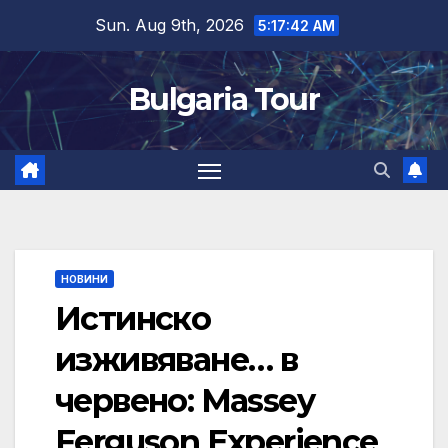
Skip
Sun. Aug 9th, 2026
5:17:44 AM
to
content
Bulgaria Tour
НОВИНИ
Истинско
изживяване… в
червено: Massey
Ferguson Experience