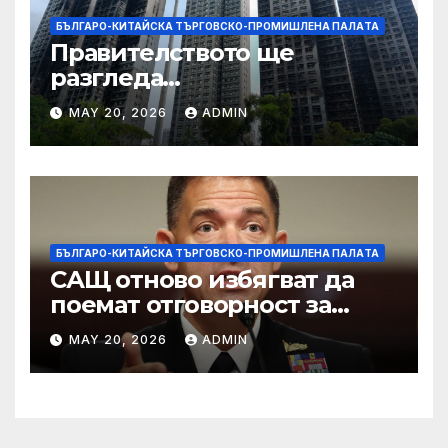
БЪЛГАРО-КИТАЙСКА ТЪРГОВСКО-ПРОМИШЛЕНА ПАЛAТА
Правителството ще
разгледа
застрахователните
MAY 20, 2026
ADMIN
претенции на Wang Fuk
Court по план за обратно
изкупуване: Хоп
БЪЛГАРО-КИТАЙСКА ТЪРГОВСКО-ПРОМИШЛЕНА ПАЛAТА
САЩ отново избягват да
поемат отговорност за
нападението в училище в
MAY 20, 2026
ADMIN
Иран, при което загинаха
155 души