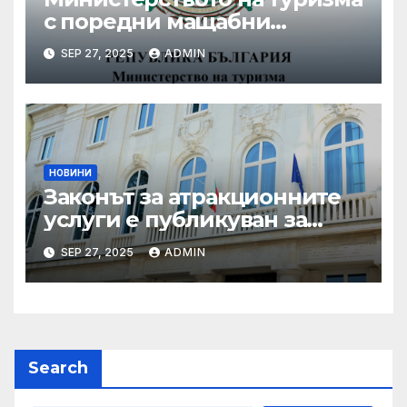
с поредни мащабни
координирани проверки
SEP 27, 2025
ADMIN
през летния сезон
НОВИНИ
Законът за атракционните
услуги е публикуван за
обществено обсъждане
SEP 27, 2025
ADMIN
Search