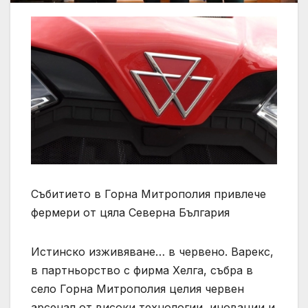
Събитието в Горна Митрополия привлече
фермери от цяла Северна България
Истинско изживяване… в червено. Варекс,
в партньорство с фирма Хелга, събра в
село Горна Митрополия целия червен
арсенал от високи технологии, иновации и