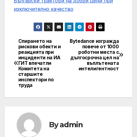
Български трактори на добри цени при
изключително качество
Спирането на
Bytedance изгражда
Post
рискови обекти и
повече от 1000
реакцията при
роботни места с
navigation
инциденти на ИА
дългосрочна цел на
ГИТ впечатли
въплътената
Комитета на
интелигентност
старшите
инспектори по
труда
By
admin