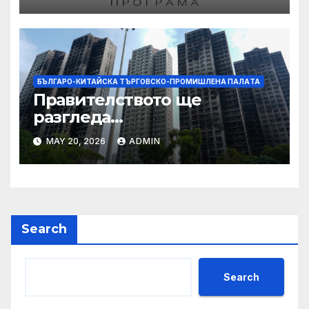
работниците с увреждания
БЪЛГАРО-КИТАЙСКА ТЪРГОВСКО-ПРОМИШЛЕНА ПАЛAТА
Правителството ще
разгледа
застрахователните
MAY 20, 2026
ADMIN
претенции на Wang Fuk
Court по план за обратно
изкупуване: Хоп
Search
Search