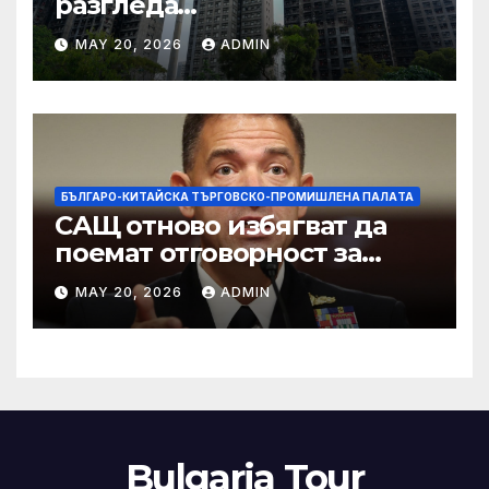
разгледа
застрахователните
MAY 20, 2026
ADMIN
претенции на Wang Fuk
Court по план за обратно
изкупуване: Хоп
БЪЛГАРО-КИТАЙСКА ТЪРГОВСКО-ПРОМИШЛЕНА ПАЛAТА
САЩ отново избягват да
поемат отговорност за
нападението в училище в
MAY 20, 2026
ADMIN
Иран, при което загинаха
155 души
Bulgaria Tour