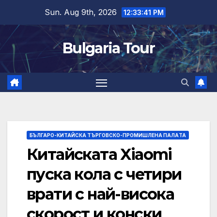
Skip
Sun. Aug 9th, 2026
12:33:42 PM
to
content
Bulgaria Tour
БЪЛГАРО-КИТАЙСКА ТЪРГОВСКО-ПРОМИШЛЕНА ПАЛAТА
Китайската Xiaomi
пуска кола с четири
врати с най-висока
скорост и конски