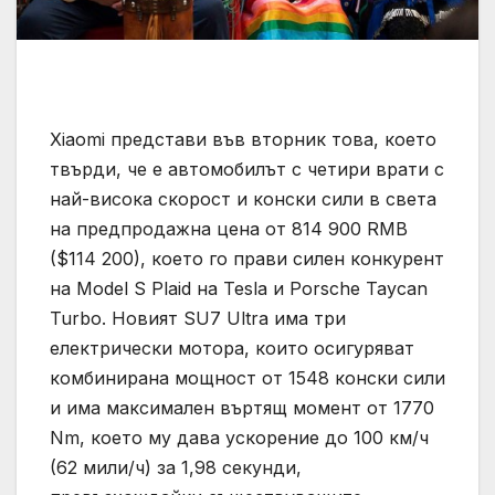
Xiaomi представи във вторник това, което
твърди, че е автомобилът с четири врати с
най-висока скорост и конски сили в света
на предпродажна цена от 814 900 RMB
($114 200), което го прави силен конкурент
на Model S Plaid на Tesla и Porsche Taycan
Turbo. Новият SU7 Ultra има три
електрически мотора, които осигуряват
комбинирана мощност от 1548 конски сили
и има максимален въртящ момент от 1770
Nm, което му дава ускорение до 100 км/ч
(62 мили/ч) за 1,98 секунди,