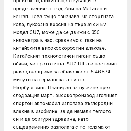
превъзхождайки съществуващите
предложения от подобни на McLaren и
Ferrari. Това също означава, че спортната
кола, луксозна версия на първия си EV
модел SU7, може да се движи с 350
километра в час, сравнимо с тази на
китайските високоскоростни влакове.
Китайският технологичен гигант също
обяви, че прототипът SU7 Ultra е поставил
рекордно време за обиколка от 6:46.874
минути на германската писта
Нюрбургринг. Планиран за пускане през
следващия март, високопроизводителният
спортен автомобил използва въглеродни
влакна в изобилие, за да намали теглото
си и да осигури здравина, като
същевременно разполага с по-голяма от