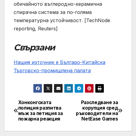
обичайното въглеродно-керамична
спирачна система за по-голяма
температурна устойчивост. [TechNode
reporting, Reuters]
Свързани
Нашия източник е Българо-Китайска
Търговско-промишлена палaта
Хонконгската
Разследване за
Post
полиция разпитва
корупция сред
мъж за петиция за
ръководители на
navigation
пожарна реакция
NetEase Games