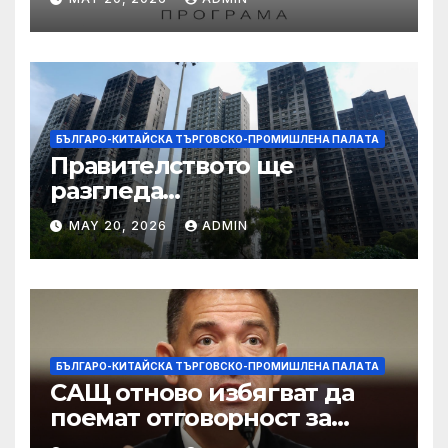
работниците с увреждания
БЪЛГАРО-КИТАЙСКА ТЪРГОВСКО-ПРОМИШЛЕНА ПАЛAТА
Правителството ще
разгледа
застрахователните
MAY 20, 2026
ADMIN
претенции на Wang Fuk
Court по план за обратно
изкупуване: Хоп
БЪЛГАРО-КИТАЙСКА ТЪРГОВСКО-ПРОМИШЛЕНА ПАЛAТА
САЩ отново избягват да
поемат отговорност за
нападението в училище в