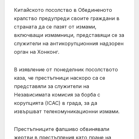
Китайското посолство в Обединеното
кралство предупреди своите граждани в
страната да се пазят от измами,
включващи измамници, представящи се за
служители на антикорупционния надзорен
орган на Хонконг.
В изявление от понеделник посолството
каза, че престъпници наскоро са се
представяли за служители на
Независимата комисия за борба с
корупцията (ICAC) в града, за да
извършват телекомуникационни измами.
Престъпниците фалшиво обвинявали
жертви в престъпления като пране на