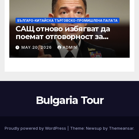
БЪЛГАРО-КИТАЙСКА ТЪРГОВСКО-ПРОМИШЛЕНА ПАЛAТА
САЩ отново избягват да
поемат отговорност за
нападението в училище в
MAY 20, 2026
ADMIN
Иран, при което загинаха
155 души
Bulgaria Tour
Proudly powered by WordPress
|
Theme:
Newsup
by
Themeansar
.