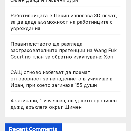
силен дъжд и пясъчни бури
Работилницата в Пекин използва 3D печат,
за да даде възможност на работниците с
увреждания
Правителството ще разгледа
застрахователните претенции на Wang Fuk
Court по план за обратно изкупуване: Хоп
САЩ отново избягват да поемат
отговорност за нападението в училище в
Иран, при което загинаха 155 души
4 загинали, 1 изчезнал, след като проливен
дъжд връхлетя окръг Шимен
Recent Comments