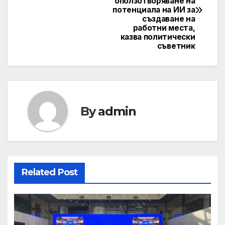
оползотворяване на
потенциала на ИИ за
създаване на
работни места,
казва политически
съветник
By
admin
Related Post