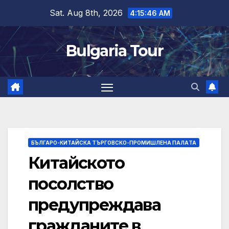
Skip
Sat. Aug 8th, 2026
4:15:47 AM
to
content
Bulgaria Tour
БЪЛГАРО-КИТАЙСКА ТЪРГОВСКО-ПРОМИШЛЕНА ПАЛAТА
Китайското
посолство
предупреждава
гражданите в