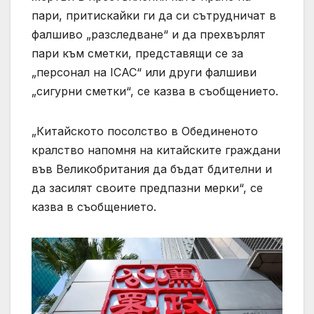
пари, притискайки ги да си сътрудничат в
фалшиво „разследване“ и да прехвърлят
пари към сметки, представящи се за
„персонал на ICAC“ или други фалшиви
„сигурни сметки“, се казва в съобщението.
„Китайското посолство в Обединеното
кралство напомня на китайските граждани
във Великобритания да бъдат бдителни и
да засилят своите предпазни мерки“, се
казва в съобщението.