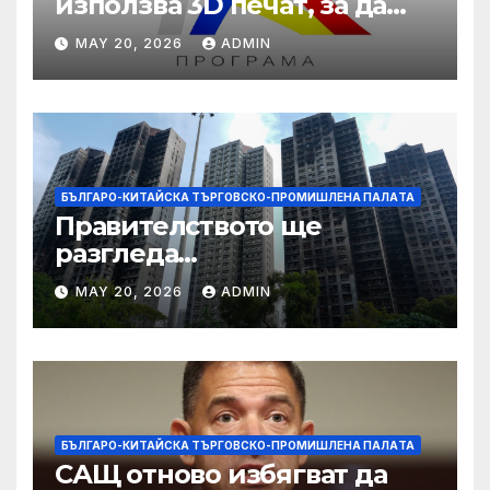
използва 3D печат, за да
даде възможност на
MAY 20, 2026
ADMIN
работниците с увреждания
БЪЛГАРО-КИТАЙСКА ТЪРГОВСКО-ПРОМИШЛЕНА ПАЛAТА
Правителството ще
разгледа
застрахователните
MAY 20, 2026
ADMIN
претенции на Wang Fuk
Court по план за обратно
изкупуване: Хоп
БЪЛГАРО-КИТАЙСКА ТЪРГОВСКО-ПРОМИШЛЕНА ПАЛAТА
САЩ отново избягват да