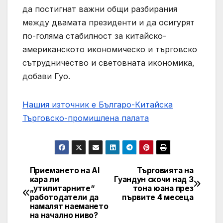
да постигнат важни общи разбирания
между двамата президенти и да осигурят
по-голяма стабилност за китайско-
американското икономическо и търговско
сътрудничество и световната икономика,
добави Гуо.
Нашия източник е Българо-Китайска
Търговско-промишлена палaта
Приемането на AI
Търговията на
Post
кара ли
Гуандун скочи над 3
„утилитарните“
тона юана през
navigation
работодатели да
първите 4 месеца
намалят наемането
на начално ниво?