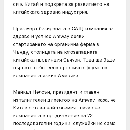
си в Китай и подкрепа за развитието на
китайската здравна индустрия.
През март базираната в САЩ компания за
здраве и уелнес Amway обяви
стартирането на органична ферма в
Чънду, столицата на югозападната
китайска провинция Съчуан. Това ще бъде
първата собствена органична ферма на
компанията извън Америка.
Майкъл Нелсън, президент и главен
изпълнителен директор на Amway, каза, че
Китай остава най-големият пазар на
компанията в продължение на 23
последователни години, служейки не само