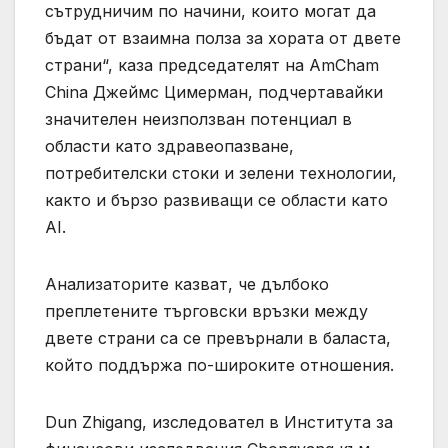
сътрудничим по начини, които могат да
бъдат от взаимна полза за хората от двете
страни“, каза председателят на AmCham
China Джеймс Цимерман, подчертавайки
значителен неизползван потенциал в
области като здравеопазване,
потребителски стоки и зелени технологии,
както и бързо развиващи се области като
AI.
Анализаторите казват, че дълбоко
преплетените търговски връзки между
двете страни са се превърнали в баласта,
който поддържа по-широките отношения.
Dun Zhigang, изследовател в Института за