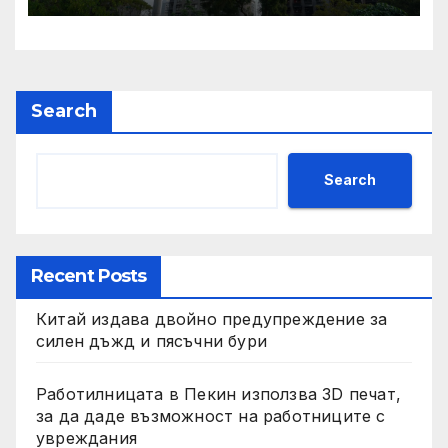
Court по план за обратно
изкупуване: Хоп
Search
Search
Recent Posts
Китай издава двойно предупреждение за
силен дъжд и пясъчни бури
Работилницата в Пекин използва 3D печат,
за да даде възможност на работниците с
увреждания