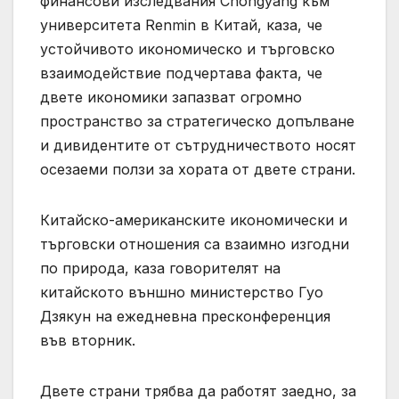
финансови изследвания Chongyang към
университета Renmin в Китай, каза, че
устойчивото икономическо и търговско
взаимодействие подчертава факта, че
двете икономики запазват огромно
пространство за стратегическо допълване
и дивидентите от сътрудничеството носят
осезаеми ползи за хората от двете страни.
Китайско-американските икономически и
търговски отношения са взаимно изгодни
по природа, каза говорителят на
китайското външно министерство Гуо
Дзякун на ежедневна пресконференция
във вторник.
Двете страни трябва да работят заедно, за