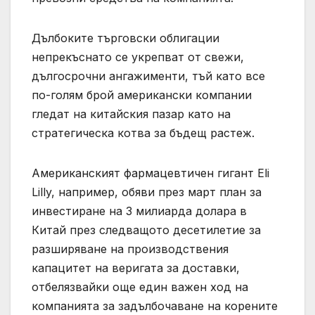
Дълбоките търговски облигации
непрекъснато се укрепват от свежи,
дългосрочни ангажименти, тъй като все
по-голям брой американски компании
гледат на китайския пазар като на
стратегическа котва за бъдещ растеж.
Американският фармацевтичен гигант Eli
Lilly, например, обяви през март план за
инвестиране на 3 милиарда долара в
Китай през следващото десетилетие за
разширяване на производствения
капацитет на веригата за доставки,
отбелязвайки още един важен ход на
компанията за задълбочаване на корените