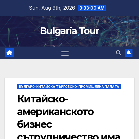
Skip
Sun. Aug 9th, 2026
3:33:01 AM
to
content
Bulgaria Tour
БЪЛГАРО-КИТАЙСКА ТЪРГОВСКО-ПРОМИШЛЕНА ПАЛAТА
Китайско-
американското
бизнес
сътрудничество има