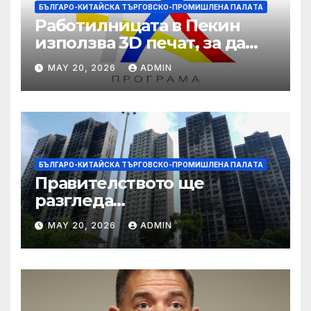
БЪЛГАРО-КИТАЙСКА ТЪРГОВСКО-ПРОМИШЛЕНА ПАЛAТА
Работилницата в Пекин
използва 3D печат, за да
даде възможност на
MAY 20, 2026
ADMIN
работниците с увреждания
БЪЛГАРО-КИТАЙСКА ТЪРГОВСКО-ПРОМИШЛЕНА ПАЛAТА
Правителството ще
разгледа
застрахователните
MAY 20, 2026
ADMIN
претенции на Wang Fuk
Court по план за обратно
изкупуване: Хоп