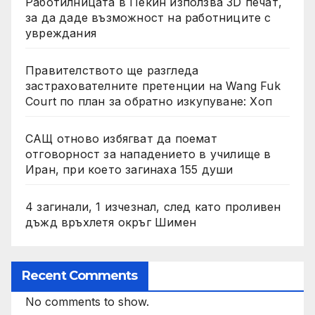
Работилницата в Пекин използва 3D печат,
за да даде възможност на работниците с
увреждания
Правителството ще разгледа
застрахователните претенции на Wang Fuk
Court по план за обратно изкупуване: Хоп
САЩ отново избягват да поемат
отговорност за нападението в училище в
Иран, при което загинаха 155 души
4 загинали, 1 изчезнал, след като проливен
дъжд връхлетя окръг Шимен
Recent Comments
No comments to show.