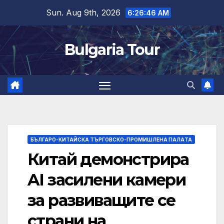
Skip
Sun. Aug 9th, 2026
6:26:47 AM
to
content
Bulgaria Tour
БЪЛГАРО-КИТАЙСКА ТЪРГОВСКО-ПРОМИШЛЕНА ПАЛAТА
Китай демонстрира
AI засилени камери
за развиващите се
страни на