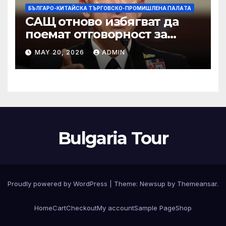
БЪЛГАРО-КИТАЙСКА ТЪРГОВСКО-ПРОМИШЛЕНА ПАЛAТА
САЩ отново избягват да
поемат отговорност за
нападението в училище в
MAY 20, 2026
ADMIN
Иран, при което загинаха
155 души
Bulgaria Tour
Proudly powered by WordPress
|
Theme:
Newsup
by
Themeansar
.
Home
Cart
Checkout
My account
Sample Page
Shop