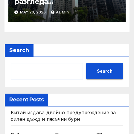
разгледа
застрахователните
MAY 20, 2026
ADMIN
претенции на Wang Fuk
Court по план за обратно
изкупуване: Хоп
Search
Search
Recent Posts
Китай издава двойно предупреждение за
силен дъжд и пясъчни бури