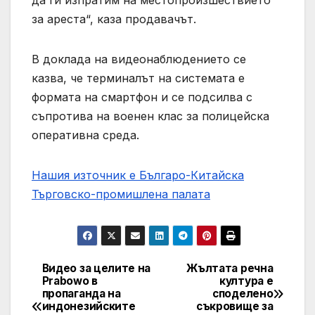
да ги изпратим на местопроизшествието
за ареста“, каза продавачът.
В доклада на видеонаблюдението се
казва, че терминалът на системата е
формата на смартфон и се подсилва с
съпротива на военен клас за полицейска
оперативна среда.
Нашия източник е Българо-Китайска
Търговско-промишлена палaта
Видео за целите на
Жълтата речна
Post
Prabowo в
култура е
пропаганда на
споделено
navigation
индонезийските
съкровище за