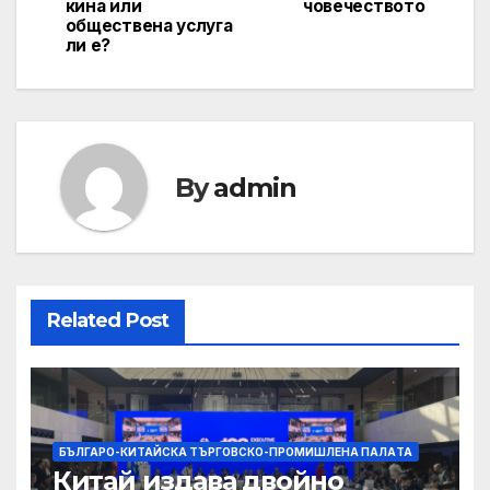
кина или
човечеството
обществена услуга
ли е?
By
admin
Related Post
БЪЛГАРО-КИТАЙСКА ТЪРГОВСКО-ПРОМИШЛЕНА ПАЛAТА
Китай издава двойно