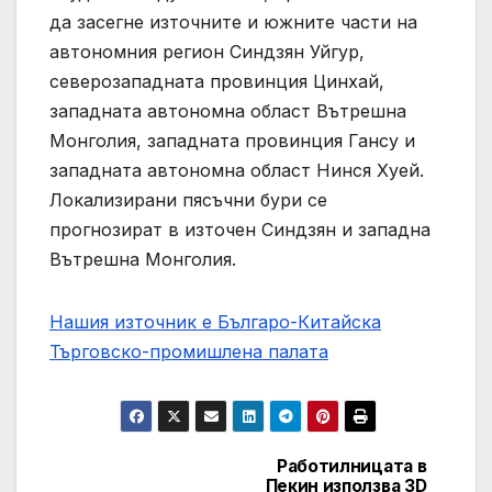
да засегне източните и южните части на
автономния регион Синдзян Уйгур,
северозападната провинция Цинхай,
западната автономна област Вътрешна
Монголия, западната провинция Гансу и
западната автономна област Нинся Хуей.
Локализирани пясъчни бури се
прогнозират в източен Синдзян и западна
Вътрешна Монголия.
Нашия източник е Българо-Китайска
Търговско-промишлена палaта
Работилницата в
Post
Пекин използва 3D