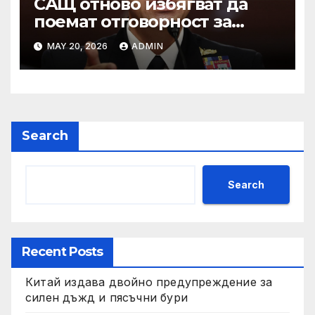
САЩ отново избягват да
поемат отговорност за
нападението в училище в
MAY 20, 2026
ADMIN
Иран, при което загинаха
155 души
Search
Search
Recent Posts
Китай издава двойно предупреждение за
силен дъжд и пясъчни бури