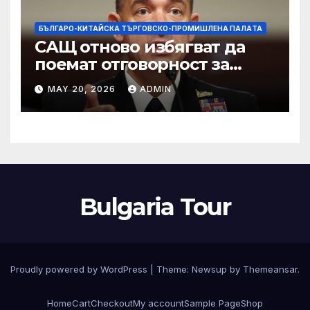
БЪЛГАРО-КИТАЙСКА ТЪРГОВСКО-ПРОМИШЛЕНА ПАЛAТА
САЩ отново избягват да
поемат отговорност за
нападението в училище в
MAY 20, 2026
ADMIN
Иран, при което загинаха
155 души
Bulgaria Tour
Proudly powered by WordPress
|
Theme:
Newsup
by
Themeansar
.
Home
Cart
Checkout
My account
Sample Page
Shop