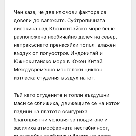
Чен каза, че два ключови фактора са
довели до валежите. Субтропичната
височина над Южнокитайско море беше
разположена необичайно далеч на север,
непрекъснато пренасяйки топъл, влажен
въздух от полуостров Индокитай и
Южнокитайско море в Южен Китай.
Междувременно монголски циклон
изтласка студения въздух на юг.
Тъй като студените и топли въздушни
маси се сближиха, движещите се на изток
падини на платото осигуриха
благоприятни условия за повдигане и
засилиха атмосферната нестабилност,
създавайки стабилна и богата на влага