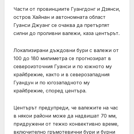
Части от провинциите Гуангдонг и Дзянси,
остров Хайнан и автономната област
Гуанси Джуанг се очаква да претърпят
силни до проливни валежи, каза центърът.
Локализирани дъждовни бури с валежи от
100 до 180 милиметра се прогнозират в
североизточния Гуанси и по южното му
крайбрежие, както и в северозападния
Гуандун и по югозападното му
крайбрежие, според центъра.
Центърът предупреди, че валежите на час
в някои райони може да надвишат 70 мм,
придружени от тежко конвективно време,
включително гръмотевични бури и бурни