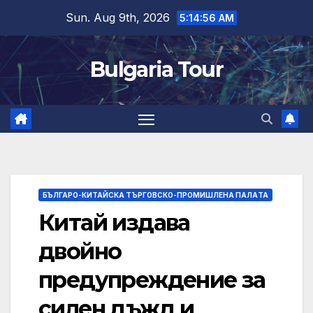
Skip
Sun. Aug 9th, 2026
5:14:57 AM
to
content
Bulgaria Tour
БЪЛГАРО-КИТАЙСКА ТЪРГОВСКО-ПРОМИШЛЕНА ПАЛAТА
Китай издава
двойно
предупреждение за
силен дъжд и