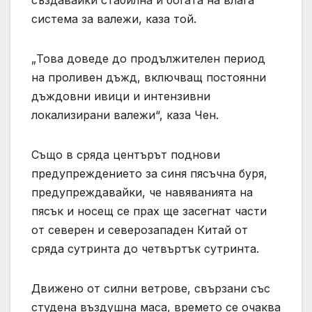
система за валежи, каза той.
„Това доведе до продължителен период
на проливен дъжд, включващ постоянни
дъждовни ивици и интензивни
локализирани валежи“, каза Чен.
Също в сряда центърът поднови
предупреждението за синя пясъчна буря,
предупреждавайки, че навяванията на
пясък и носещ се прах ще засегнат части
от северен и северозападен Китай от
сряда сутринта до четвъртък сутринта.
Движено от силни ветрове, свързани със
студена въздушна маса, времето се очаква