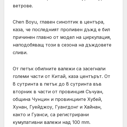
ветрове.
Chen Boyu, главен синоптик в центъра,
каза, че последният проливен дъжд е бил
причинен главно от модел на циркулация,
наподобяващ този в сезона на дъждовете
сливи.
От петък обилните валежи са засегнали
големи части от Китай, каза центърът. От
8 сутринта в петък до 8 сутринта във
вторник в части от провинция Съчуан,
община Чунцин и провинциите Хубей,
Хунан, Гуейджоу, Гуангдонг и Хайнан,
както и Гуанси, са регистрирани
кумулативни валежи над 100 mm.