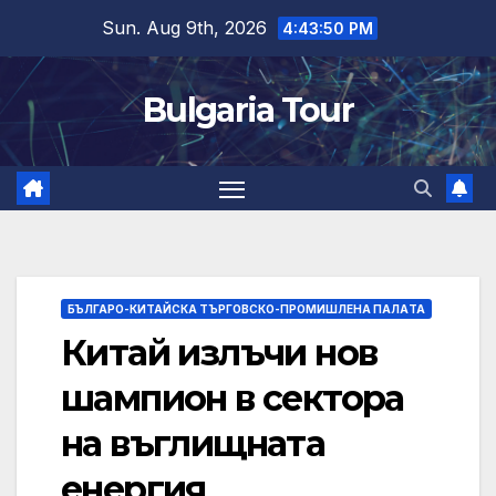
Skip
Sun. Aug 9th, 2026
4:43:51 PM
to
content
Bulgaria Tour
БЪЛГАРО-КИТАЙСКА ТЪРГОВСКО-ПРОМИШЛЕНА ПАЛAТА
Китай излъчи нов
шампион в сектора
на въглищната
енергия