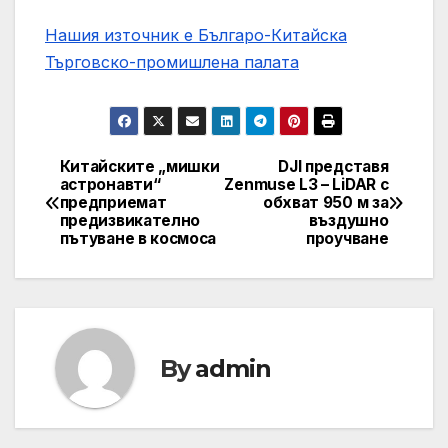
Нашия източник е Българо-Китайска
Търговско-промишлена палaта
Китайските „мишки
DJI представя
Post
астронавти“
Zenmuse L3 – LiDAR с
предприемат
обхват 950 м за
navigation
предизвикателно
въздушно
пътуване в космоса
проучване
By
admin