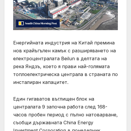
Енергийната индустрия на Китай премина
нов крайъгълен камък с разширяването на
електроцентралата Beilun в делтата на
река Яндзъ, което я прави най-голямата
топлоелектрическа централа в страната по
инсталиран капацитет.
Един гигаватов въглищен блок на
централата 9 започна работа след 168-
часов пробен период с пълно натоварване,
съобщи държавната China Energy
Investment Corporation в понеделник.