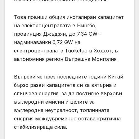
Това повиши общия инсталиран капацитет
на електроцентралата в Нингбо,
провинция Джъдзян, до 7,34 GW –
надминавайки 6,72 GW на
електроцентралата Tuoketuo в Хоххот, в
автономния регион Вътрешна Монголия.
Въпреки че през последните години Китай
бързо разви капацитета си за вятърна и
слънчева енергия, за да постигне върхови
въглеродни емисии и целите за
въглеродна неутралност, топлинната
енергия междувременно остава критична
стабилизираща сила.