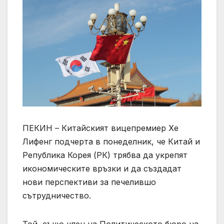
ПЕКИН – Китайският вицепремиер Хе
Лифенг подчерта в понеделник, че Китай и
Република Корея (РК) трябва да укрепят
икономическите връзки и да създадат
нови перспективи за печелившо
сътрудничество.
Той, също член на Политическото бюро на