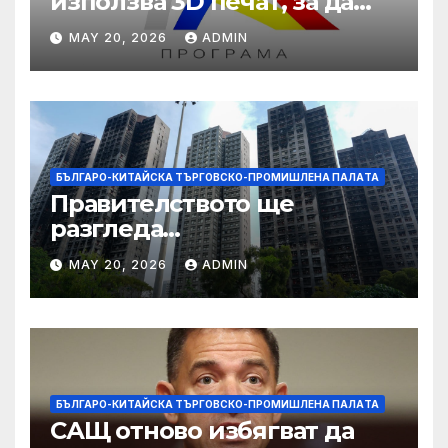
използва 3D печат, за да
даде възможност на
MAY 20, 2026
ADMIN
работниците с увреждания
БЪЛГАРО-КИТАЙСКА ТЪРГОВСКО-ПРОМИШЛЕНА ПАЛAТА
Правителството ще
разгледа
застрахователните
MAY 20, 2026
ADMIN
претенции на Wang Fuk
Court по план за обратно
изкупуване: Хоп
БЪЛГАРО-КИТАЙСКА ТЪРГОВСКО-ПРОМИШЛЕНА ПАЛAТА
САЩ отново избягват да