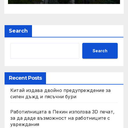
Court по план за обратно
изкупуване: Хоп
Search
Search
Recent Posts
Китай издава двойно предупреждение за
силен дъжд и пясъчни бури
Работилницата в Пекин използва 3D печат,
за да даде възможност на работниците с
увреждания