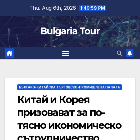
Skip
Thu. Aug 6th, 2026
1:50:00 PM
to
content
Bulgaria Tour
БЪЛГАРО-КИТАЙСКА ТЪРГОВСКО-ПРОМИШЛЕНА ПАЛAТА
Китай и Корея
призовават за по-
тясно икономическо
сътрудничество