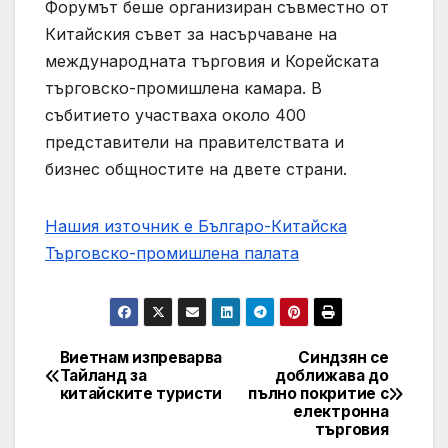
Форумът беше организиран съвместно от
Китайския съвет за насърчаване на
международната търговия и Корейската
търговско-промишлена камара. В
събитието участваха около 400
представители на правителствата и
бизнес общностите на двете страни.
Нашия източник е Българо-Китайска
Търговско-промишлена палaта
Виетнам изпреварва
Синдзян се
Post
Тайланд за
доближава до
китайските туристи
пълно покритие с
navigation
електронна
търговия