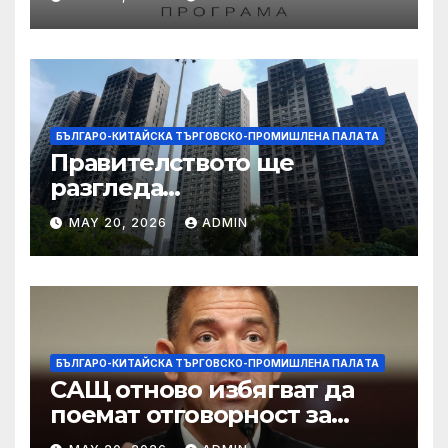
работниците с увреждания
БЪЛГАРО-КИТАЙСКА ТЪРГОВСКО-ПРОМИШЛЕНА ПАЛAТА
Правителството ще
разгледа
застрахователните
MAY 20, 2026
ADMIN
претенции на Wang Fuk
Court по план за обратно
изкупуване: Хоп
БЪЛГАРО-КИТАЙСКА ТЪРГОВСКО-ПРОМИШЛЕНА ПАЛAТА
САЩ отново избягват да
поемат отговорност за
нападението в училище в