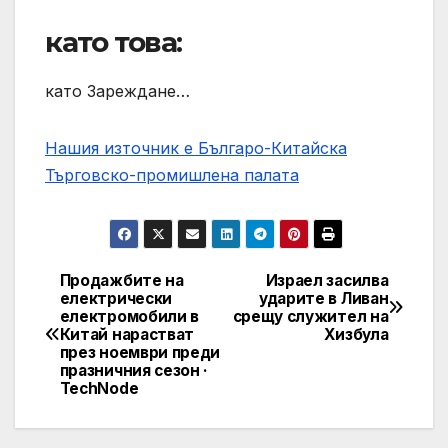
като това:
като Зареждане…
Нашия източник е Българо-Китайска
Търговско-промишлена палaта
Продажбите на
Израел засилва
Post
електрически
ударите в Ливан
електромобили в
срещу служител на
navigation
Китай нарастват
Хизбула
през ноември преди
празничния сезон ·
TechNode