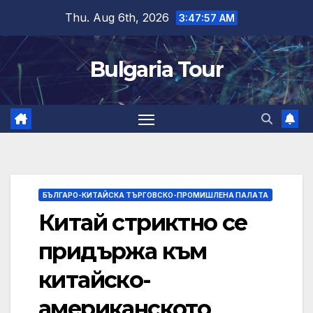
Skip
Thu. Aug 6th, 2026
3:47:57 AM
to
content
Bulgaria Tour
БЪЛГАРО-КИТАЙСКА ТЪРГОВСКО-ПРОМИШЛЕНА ПАЛAТА
Китай стриктно се
придържа към
китайско-
американското