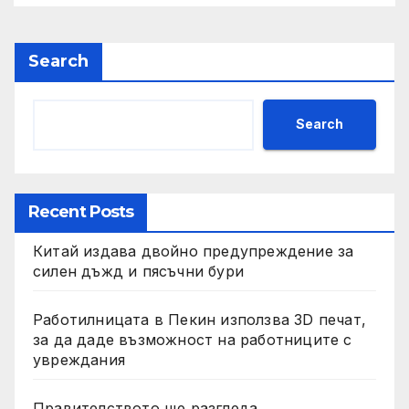
изкупуване: Хоп
Search
Search
Recent Posts
Китай издава двойно предупреждение за
силен дъжд и пясъчни бури
Работилницата в Пекин използва 3D печат,
за да даде възможност на работниците с
увреждания
Правителството ще разгледа