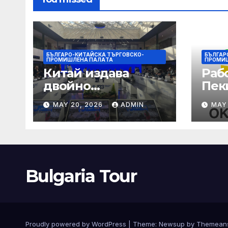
БЪЛГАРО-КИТАЙСКА ТЪРГОВСКО-
БЪЛГАР
ПРОМИШЛЕНА ПАЛAТА
ПРОМИ
Китай издава
Раб
двойно
Пек
предупреждение
печа
MAY 20, 2026
ADMIN
MAY
за силен дъжд и
въз
пясъчни бури
раб
увр
Bulgaria Tour
Proudly powered by WordPress
|
Theme:
Newsup
by
Themean