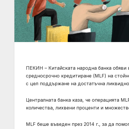
ПЕКИН – Китайската народна банка обяви 
средносрочно кредитиране (MLF) на стойно
с цел поддържане на достатъчна ликвиднос
Централната банка каза, че операцията ML
количества, лихвени проценти и множеств
MLF беше въведен през 2014 г., за да пом