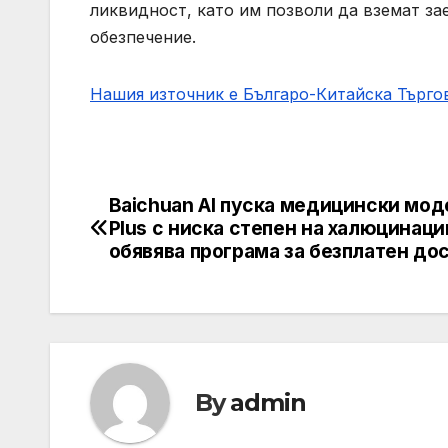
ликвидност, като им позволи да вземат за
обезпечение.
Нашия източник е Българо-Китайска Търг
Baichuan AI пуска медицински мод
Post
Plus с ниска степен на халюцинаци
navigation
обявява програма за безплатен до
By
admin