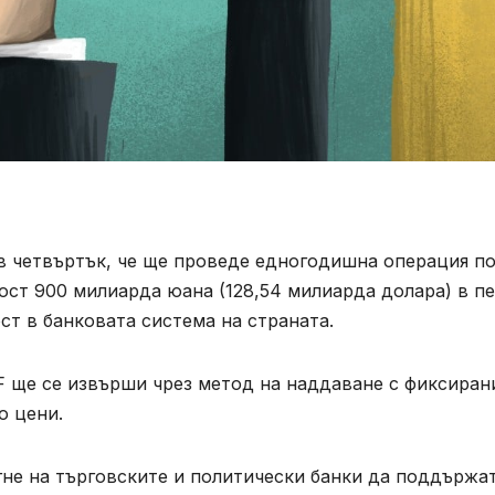
в четвъртък, че ще проведе едногодишна операция п
ст 900 милиарда юана (128,54 милиарда долара) в пе
т в банковата система на страната.
F ще се извърши чрез метод на наддаване с фиксиран
о цени.
огне на търговските и политически банки да поддържа