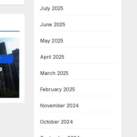
July 2025
June 2025
May 2025
April 2025
-
о
March 2025
ите
February 2025
 по
о
November 2024
п
October 2024