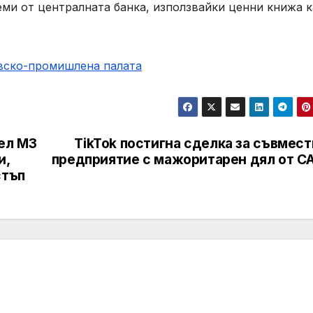
еми от централната банка, използвайки ценни книжа 
овско-промишлена палaта
ел M3
TikTok постигна сделка за съвмес
и,
предприятие с мажоритарен дял от С
стъп