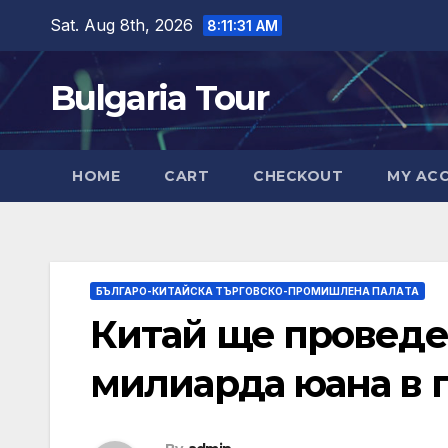
Skip
Sat. Aug 8th, 2026
8:11:32 AM
to
content
Bulgaria Tour
HOME
CART
CHECKOUT
MY AC
БЪЛГАРО-КИТАЙСКА ТЪРГОВСКО-ПРОМИШЛЕНА ПАЛAТА
Китай ще проведе
милиарда юана в 