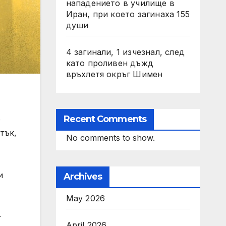
нападението в училище в
Иран, при което загинаха 155
души
4 загинали, 1 изчезнал, след
като проливен дъжд
връхлетя окръг Шимен
Recent Comments
о
тък,
No comments to show.
и
Archives
May 2026
т
April 2026