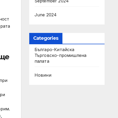
September 2024
June 2024
ност
урата
Categories
Българо-Китайска
 ще
Търговско-промишлена
палaта
Новини
 при
при
орим.
,