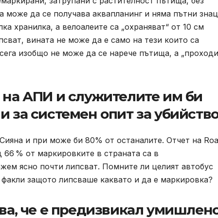
емаркирани, затрупани с растителност пътища, без
а може да се получава аквапланинг и няма пътни знац
лка хранилка, а велоалеите са „охраняват“ от 10 см
сват, вината не може да е само на тези които са
 сега изобщо не може да се нарече пътища, а „проход
 на АПИ и служителите им би
и за системен опит за убийство
 Сияна и при може би 80% от останалите. Отчет на Ro
ад 66 % от маркировките в страната са в
ажем ясно почти липсват. Помните ли целият автобус
 факли защото липсваше каквато и да е маркировка?
ова, че е предизвикал умишлен