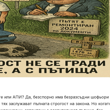
ите или АПИ? Да, безспорно има безразсъдни шофьори
тях заслужават пълната строгост на закона. Но когат