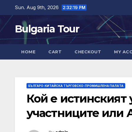
Skip
Sun. Aug 9th, 2026
2:32:20 PM
to
content
Bulgaria Tour
HOME
CART
CHECKOUT
MY AC
БЪЛГАРО-КИТАЙСКА ТЪРГОВСКО-ПРОМИШЛЕНА ПАЛAТА
Кой е истинският 
участниците или 