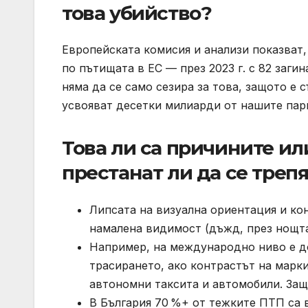
това убийство?
Европейската комисия и анализи показват,
по пътищата в ЕС — през 2023 г. с 82 заги
няма да се само сезира за това, защото е 
усвояват десетки милиарди от нашите пари
Това ли са причините и
престанат ли да се треп
Липсата на визуална ориентация и к
намалена видимост (дъжд, през нощта
Например, на международно ниво е д
трасирането, ако контрастът на марки
автономни таксита и автомобили. Защ
В България 70 %+ от тежките ПТП са 