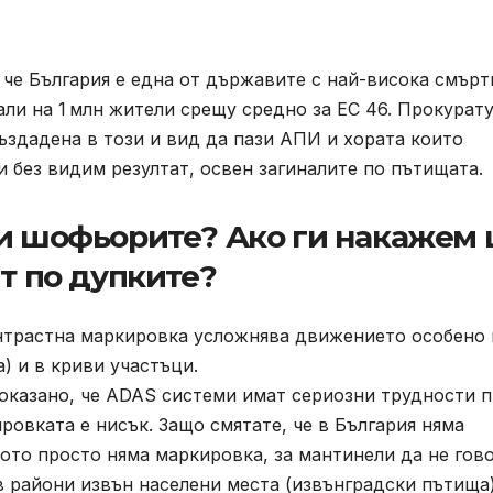
 че България е една от държавите с най-висока смърт
нали на 1 млн жители срещу средно за ЕС 46. Прокурат
създадена в този и вид да пази АПИ и хората които
 без видим резултат, освен загиналите по пътищата.
ли шофьорите? Ако ги накажем
ят по дупките?
онтрастна маркировка усложнява движението особено
) и в криви участъци.
оказано, че ADAS системи имат сериозни трудности 
ровката е нисък. Защо смятате, че в България няма
ото просто няма маркировка, за мантинели да не гов
в райони извън населени места (извънградски пътища)