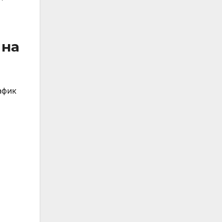
 на
афик