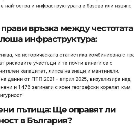
е най-остра и инфраструктурата е базова или изцяло
 прави връзка между честотата
 лоша инфраструктура:
яснява, че историческата статистика комбинирана с тр
т рисковите участъци и те почти винаги са с
ителен капацитет, липса на знаци и мантинели.
 на данни от ПТП 2021 – април 2025, визуализира над
нени и 1 478 загинали с ясен географски корелат към
сигурност
ени пътища: Ще оправят ли
ност в България?