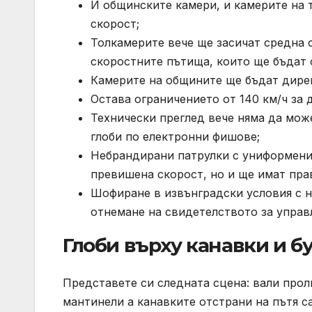
И общинските камери, и камерите на 
скорост;
Толкамерите вече ще засичат средна с
скоростните пътища, които ще бъдат 
Камерите на общините ще бъдат дире
Остава ограничението от 140 км/ч за 
Технически преглед вече няма да може
глоби по електронни фишове;
Небрандирани патрулки с униформени 
превишена скорост, но и ще имат прав
Шофиране в извънградски условия с н
отнемане на свидетелството за управ
Глоби върху канавки и б
Представете си следната сцена: вали прол
мантинели а канавките отстрани на пътя с