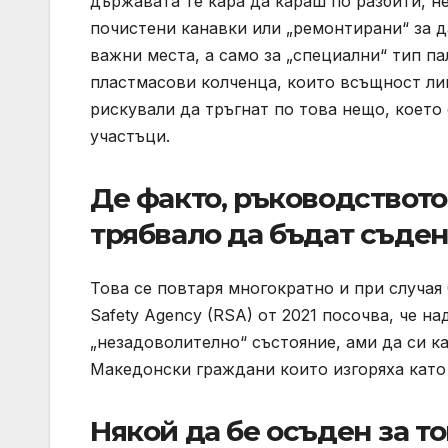
държавата те кара да караш по разбити, н
почистени канавки или „ремонтирани“ за д
важни места, а само за „специални“ тип па
пластмасови колченца, които всъщност лип
рискували да тръгнат по това нещо, което
участъци.
Де факто, ръководството
трябвало да бъдат съден
Това се повтаря многократно и при случая
Safety Agency (RSA) от 2021 посочва, че н
„незадоволително“ състояние, ами да си к
Македонски граждани които изгоряха като
Някой да бе осъден за т