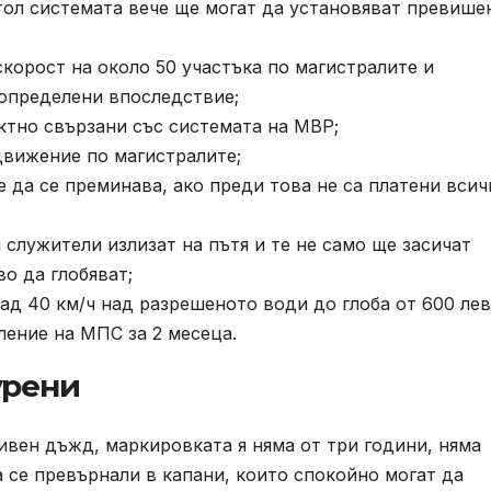
тол системата вече ще могат да установяват превише
корост на около 50 участъка по магистралите и
определени впоследствие;
ктно свързани със системата на МВР;
движение по магистралите;
 да се преминава, ако преди това не са платени всич
служители излизат на пътя и те не само ще засичат
о да глобяват;
ад 40 км/ч над разрешеното води до глоба от 600 лев
ление на МПС за 2 месеца.
урени
ивен дъжд, маркировката я няма от три години, няма
а се превърнали в капани, които спокойно могат да